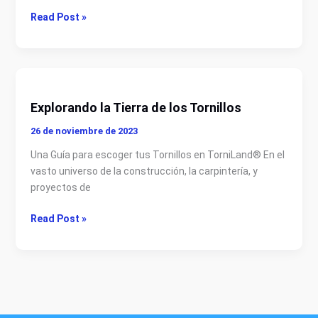
Read Post »
Explorando
la
Explorando la Tierra de los Tornillos
Tierra
de
26 de noviembre de 2023
los
Una Guía para escoger tus Tornillos en TorniLand® En el
Tornillos
vasto universo de la construcción, la carpintería, y
proyectos de
Read Post »