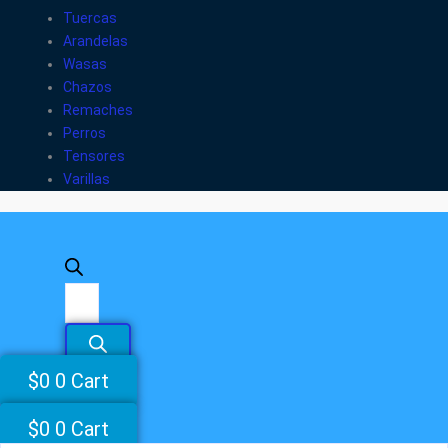
Tuercas
Arandelas
Wasas
Chazos
Remaches
Perros
Tensores
Varillas
$
0
0
Cart
$
0
0
Cart