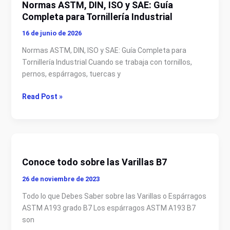
Normas ASTM, DIN, ISO y SAE: Guía
Normas
Completa para Tornillería Industrial
ASTM,
DIN,
16 de junio de 2026
ISO
Normas ASTM, DIN, ISO y SAE: Guía Completa para
y
Tornillería Industrial Cuando se trabaja con tornillos,
SAE:
pernos, espárragos, tuercas y
Guía
Completa
Read Post »
para
Tornillería
Industrial
Conoce
todo
Conoce todo sobre las Varillas B7
sobre
las
26 de noviembre de 2023
Varillas
Todo lo que Debes Saber sobre las Varillas o Espárragos
B7
ASTM A193 grado B7 Los espárragos ASTM A193 B7
son