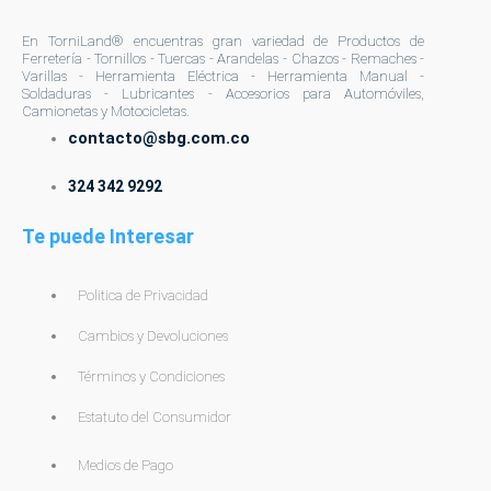
En TorniLand® encuentras gran variedad de Productos de
Ferretería - Tornillos - Tuercas - Arandelas - Chazos - Remaches -
Varillas - Herramienta Eléctrica - Herramienta Manual -
Soldaduras - Lubricantes - Accesorios para Automóviles,
Camionetas y Motocicletas.
contacto@sbg.com.co
324 342 9292
Te puede Interesar
Politica de Privacidad
Cambios y Devoluciones
Términos y Condiciones
Estatuto del Consumidor
Medios de Pago