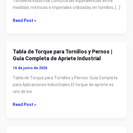
Tornillería Industrial Conozca las equivalencias entre
para
medidas métricas e imperiales utilizadas en tornillos, […]
Tornillería
Industrial
Read Post »
|
Tabla
de
Equivalencias
Tabla de Torque para Tornillos y Pernos |
Tabla
Guía Completa de Apriete Industrial
de
Torque
16 de junio de 2026
para
Tabla de Torque para Tornillos y Pernos: Guía Completa
Tornillos
para Aplicaciones Industriales El torque de apriete es
y
uno de los
Pernos
|
Read Post »
Guía
Completa
de
Apriete
Industrial