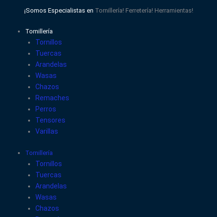
Ir
¡Somos Especialistas en
Tornillería!
Ferretería!
Herramientas!
al
contenido
Tornillería
Tornillos
Tuercas
Arandelas
Wasas
Chazos
Remaches
Perros
Tensores
Varillas
Tornillería
Tornillos
Tuercas
Arandelas
Wasas
Chazos