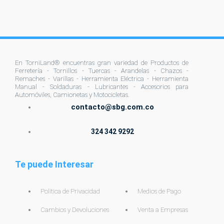
En TorniLand® encuentras gran variedad de Productos de
Ferretería - Tornillos - Tuercas - Arandelas - Chazos -
Remaches - Varillas - Herramienta Eléctrica - Herramienta
Manual - Soldaduras - Lubricantes - Accesorios para
Automóviles, Camionetas y Motocicletas.
contacto@sbg.com.co
324 342 9292
Te puede Interesar
Politica de Privacidad
Medios de Pago
Cambios y Devoluciones
Venta a Empresas