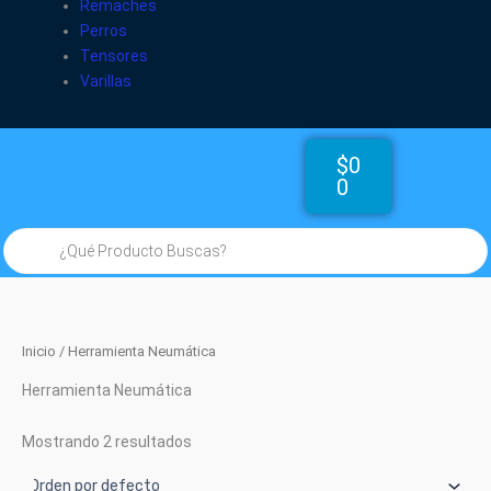
Remaches
Perros
Tensores
Varillas
Cart
$
0
0
Búsqueda
de
productos
Inicio
/ Herramienta Neumática
Herramienta Neumática
Mostrando 2 resultados