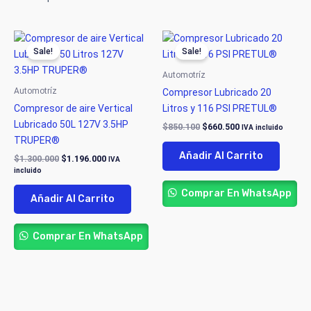
Original
Current
Original
Current
price
price
price
price
Sale!
Sale!
was:
is:
was:
is:
$1.300.000.
$1.196.000.
$850.100.
$660.500.
Automotríz
Automotríz
Compresor Lubricado 20
Compresor de aire Vertical
Litros y 116 PSI PRETUL®
Lubricado 50L 127V 3.5HP
$
850.100
$
660.500
IVA incluido
TRUPER®
Añadir Al Carrito
$
1.300.000
$
1.196.000
IVA
incluido
Comprar En WhatsApp
Añadir Al Carrito
Comprar En WhatsApp