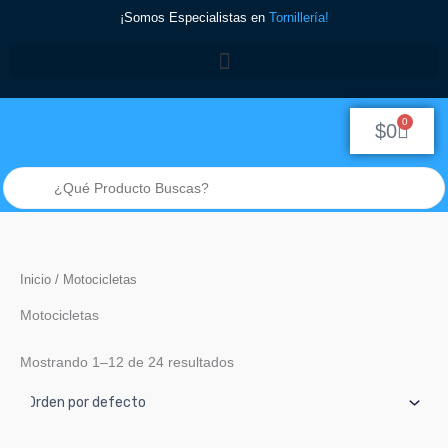
Ir
¡Somos Especialistas en
Tornillería!
al
contenido
0
Cart
$
0
Búsqueda
de
productos
Inicio
/ Motocicletas
Motocicletas
Mostrando 1–12 de 24 resultados