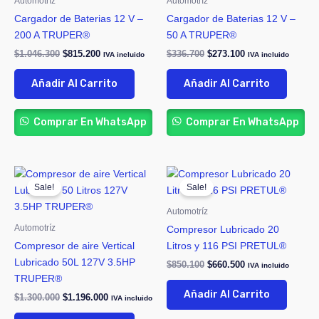
Automotríz
Automotríz
Cargador de Baterias 12 V –
Cargador de Baterias 12 V –
200 A TRUPER®
50 A TRUPER®
$
1.046.300
$
815.200
$
336.700
$
273.100
IVA incluido
IVA incluido
Añadir Al Carrito
Añadir Al Carrito
Comprar En WhatsApp
Comprar En WhatsApp
Original
Current
Original
Current
price
price
price
price
Sale!
Sale!
was:
is:
was:
is:
$1.300.000.
$1.196.000.
$850.100.
$660.500.
Automotríz
Automotríz
Compresor Lubricado 20
Compresor de aire Vertical
Litros y 116 PSI PRETUL®
Lubricado 50L 127V 3.5HP
$
850.100
$
660.500
IVA incluido
TRUPER®
Añadir Al Carrito
$
1.300.000
$
1.196.000
IVA incluido