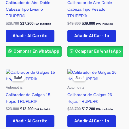
Calibrador de Aire Doble
Calibrador de Aire Doble
Cabeza Tipo Liviano
Cabeza Tipo Pesado
TRUPER®
TRUPER®
$
28.700
$
17.200
$
49.800
$
39.000
IVA incluido
IVA incluido
Añadir Al Carrito
Añadir Al Carrito
Comprar En WhatsApp
Comprar En WhatsApp
Original
Current
Original
Current
price
price
price
price
Sale!
Sale!
was:
is:
was:
is:
$23.800.
$12.200.
$28.700.
$17.200.
Automotríz
Automotríz
Calibrador de Galgas 15
Calibrador de Galgas 26
Hojas TRUPER®
Hojas TRUPER®
$
23.800
$
12.200
$
28.700
$
17.200
IVA incluido
IVA incluido
Añadir Al Carrito
Añadir Al Carrito