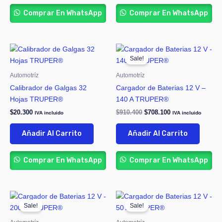
Comprar En WhatsApp
Comprar En WhatsApp
Original
Current
price
price
Sale!
was:
is:
$910.400.
$708.100.
Automotríz
Automotríz
Calibrador de Galgas 32
Cargador de Baterias 12 V –
Hojas TRUPER®
140 A TRUPER®
$
20.300
$
910.400
$
708.100
IVA incluido
IVA incluido
Añadir Al Carrito
Añadir Al Carrito
Comprar En WhatsApp
Comprar En WhatsApp
Original
Current
Original
Current
price
price
price
price
Sale!
Sale!
was:
is:
was:
is:
$1.046.300.
$815.200.
$336.700.
$273.100.