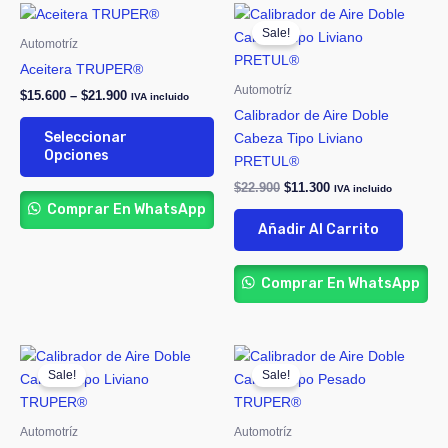
Price
Original
Current
Este
range:
price
price
Sale!
producto
$15.600
was:
is:
Automotríz
through
tiene
$22.900.
$11.300.
Aceitera TRUPER®
$21.900
múltiples
Automotríz
$
15.600
–
$
21.900
IVA incluido
variantes.
Calibrador de Aire Doble
Las
Seleccionar
Cabeza Tipo Liviano
opciones
Opciones
PRETUL®
se
$
22.900
$
11.300
IVA incluido
pueden
Comprar En WhatsApp
elegir
Añadir Al Carrito
en
la
Comprar En WhatsApp
página
de
producto
Original
Current
Original
Current
price
price
price
price
Sale!
Sale!
was:
is:
was:
is:
$28.700.
$17.200.
$49.800.
$39.000.
Automotríz
Automotríz