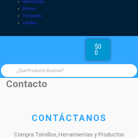
Remaches
Perros
Tensores
Varillas
Cart
$
0
0
Búsqueda
de
productos
Contacto
CONTÁCTANOS
Compra Tornillos, Herramientas y Productos