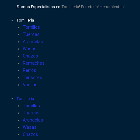
Ir
¡Somos Especialistas en
Tornillería!
Ferretería!
Herramientas!
al
contenido
Tornillería
Tornillos
Tuercas
Arandelas
Wasas
Chazos
Remaches
Perros
Tensores
Varillas
Tornillería
Tornillos
Tuercas
Arandelas
Wasas
Chazos