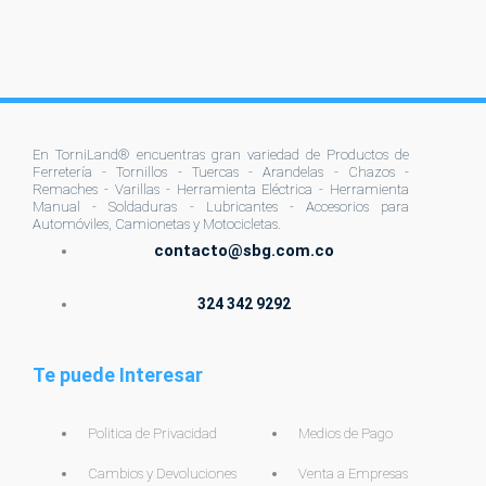
g
En TorniLand® encuentras gran variedad de Productos de
Ferretería - Tornillos - Tuercas - Arandelas - Chazos -
Remaches - Varillas - Herramienta Eléctrica - Herramienta
Manual - Soldaduras - Lubricantes - Accesorios para
Automóviles, Camionetas y Motocicletas.
contacto@sbg.com.co
324 342 9292
Te puede Interesar
Politica de Privacidad
Medios de Pago
Cambios y Devoluciones
Venta a Empresas