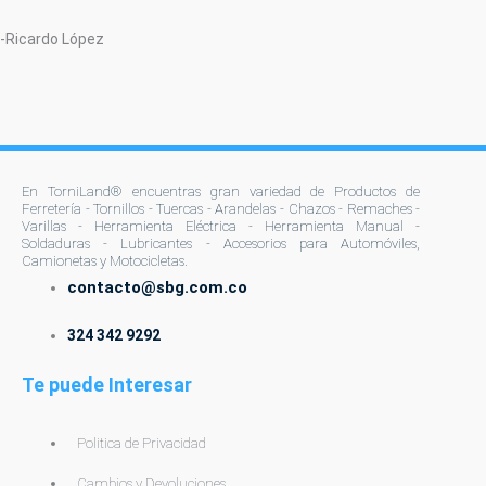
-Ricardo López
En TorniLand® encuentras gran variedad de Productos de
Ferretería - Tornillos - Tuercas - Arandelas - Chazos - Remaches -
Varillas - Herramienta Eléctrica - Herramienta Manual -
Soldaduras - Lubricantes - Accesorios para Automóviles,
Camionetas y Motocicletas.
contacto@sbg.com.co
324 342 9292
Te puede Interesar
Politica de Privacidad
Cambios y Devoluciones