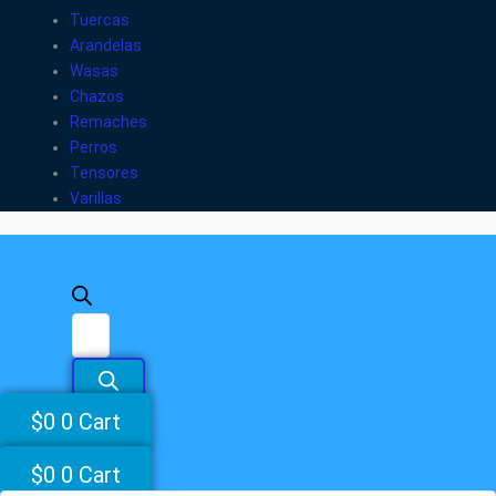
Tuercas
Arandelas
Wasas
Chazos
Remaches
Perros
Tensores
Varillas
$
0
0
Cart
$
0
0
Cart