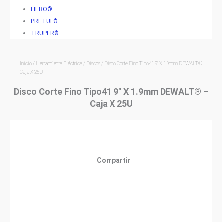
FIERO®
PRETUL®
TRUPER®
Inicio
/
Herramienta Eléctrica
/
Discos
/ Disco Corte Fino Tipo41 9″ X 1.9mm DEWALT® –
Caja X 25U
Disco Corte Fino Tipo41 9″ X 1.9mm DEWALT® –
Caja X 25U
Compartir