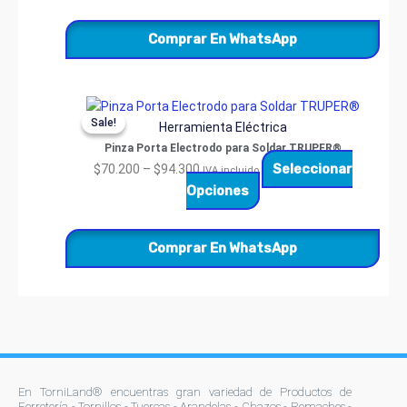
Comprar En WhatsApp
Price
Este
Sale!
Sale!
range:
producto
Herramienta Eléctrica
$70.200
tiene
Pinza Porta Electrodo para Soldar TRUPER®
through
múltiples
Seleccionar
$
70.200
–
$
94.300
IVA incluido
$94.300
variantes.
Opciones
Las
opciones
Comprar En WhatsApp
se
pueden
elegir
en
la
página
de
En TorniLand® encuentras gran variedad de Productos de
producto
Ferretería - Tornillos - Tuercas - Arandelas - Chazos - Remaches -