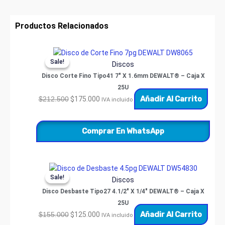
Productos Relacionados
Original
Current
Sale!
Sale!
price
price
Discos
was:
is:
Disco Corte Fino Tipo41 7″ X 1.6mm DEWALT® – Caja X
$212.500.
$175.000.
25U
Añadir Al Carrito
$
212.500
$
175.000
IVA incluido
Comprar En WhatsApp
Original
Current
Sale!
Sale!
price
price
Discos
was:
is:
Disco Desbaste Tipo27 4.1/2″ X 1/4″ DEWALT® – Caja X
$155.000.
$125.000.
25U
Añadir Al Carrito
$
155.000
$
125.000
IVA incluido