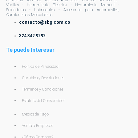
Varillas - Herramienta Eléctrica - Herramienta Manual -
Soldaduras - Lubricantes - Accesorios para Automóviles,
Camionetas y Motocicletas.
contacto@sbg.com.co
324 342 9292
Te puede Interesar
Politica de Privacidad
Cambios y Devoluciones
Términos y Condiciones
Estatuto del Consumidor
Medios de Pago
Venta a Empresas
¿Cómo Comprar?