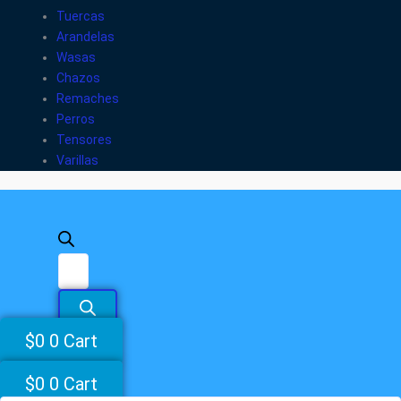
Tuercas
Arandelas
Wasas
Chazos
Remaches
Perros
Tensores
Varillas
$
0
0
Cart
$
0
0
Cart