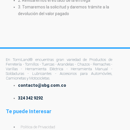
2. Revisaremos el estado de la entrega
3. Tomaremos la solicitud y daremos trámite a la
devolución del valor pagado
En TorniLand® encuentras gran variedad de Productos de
Ferretería - Tornillos - Tuercas - Arandelas - Chazos - Remaches -
Varillas - Herramienta Eléctrica - Herramienta Manual -
Soldaduras - Lubricantes - Accesorios para Automóviles,
Camionetas y Motocicletas.
contacto@sbg.com.co
324 342 9292
Te puede Interesar
Politica de Privacidad