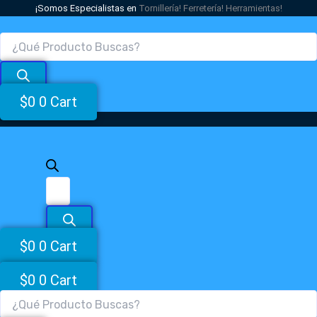
Búsqueda
Búsqueda
Búsqueda
Ir
¡Somos Especialistas en
Tornillería!
Ferretería!
Herramientas!
de
de
de
al
productos
productos
productos
contenido
$
0
0
Cart
$
0
0
Cart
$
0
0
Cart