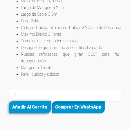
Motor de 5 Hp (3,700 W)
Largo de Manguera: 2.1m
Largo de Cable: 3.6m
Peso: 9.4kg
Ciclo de Trabajo: 50 min de Trabajo X 20 min de Descanso
Máximo Diario: 6 Horas
Tecnología de reducción de ruido
Desagüe de gran tamaño que facilita el vaciado
Ruedas reforzadas que giran 360° para fácil
transportación
Manguera flexible
Para líquidos y sólidos
Aspiradora
/
Sopladora
Añadir Al Carrito
Comprar En WhatsApp
plástica
para
Líquidos
y