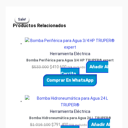
Sólidos
12
Original
Original
Price
Current
Current
Este
galones
Sale!
Sale!
Sale!
Sale!
Sale!
Sale!
TRUPER®
price
price
range:
price
price
producto
Productos Relacionados
cantidad
was:
was:
$70.200
is:
is:
tiene
$533.000.
$1.016.100.
through
$410.600.
$791.400.
múltiples
$94.300
variantes.
Las
opciones
Herramienta Eléctrica
se
Bomba Periférica para Agua 3/4 HP TRUPER® expert
pueden
Añadir Al
$
533.000
$
410.600
IVA incluido
elegir
Carrito
en
Comprar En WhatsApp
la
página
de
producto
Herramienta Eléctrica
Bomba Hidroneumática para Agua 24 L TRUPER®
Añadir Al
$
1.016.100
$
791.400
IVA incluido