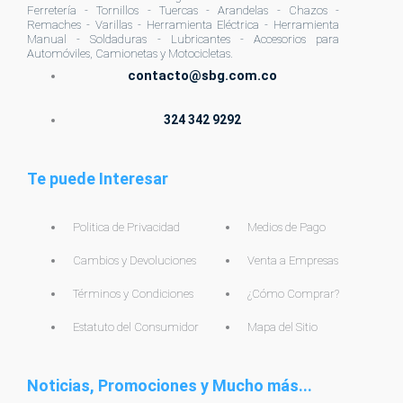
Ferretería - Tornillos - Tuercas - Arandelas - Chazos -
Remaches - Varillas - Herramienta Eléctrica - Herramienta
Manual - Soldaduras - Lubricantes - Accesorios para
Automóviles, Camionetas y Motocicletas.
contacto@sbg.com.co
324 342 9292
Te puede Interesar
Politica de Privacidad
Medios de Pago
Cambios y Devoluciones
Venta a Empresas
Términos y Condiciones
¿Cómo Comprar?
Estatuto del Consumidor
Mapa del Sitio
Noticias, Promociones y Mucho más...