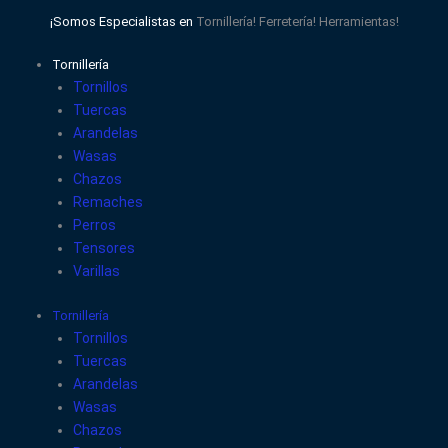
Ir
¡Somos Especialistas en
Tornillería!
Ferretería!
Herramientas!
al
contenido
Tornillería
Tornillos
Tuercas
Arandelas
Wasas
Chazos
Remaches
Perros
Tensores
Varillas
Tornillería
Tornillos
Tuercas
Arandelas
Wasas
Chazos