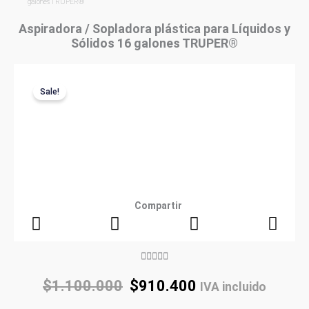
galones TRUPER®
Aspiradora / Sopladora plástica para Líquidos y
Sólidos 16 galones TRUPER®
Sale!
Compartir
Rated





5
Original
Current
$
1.100.000
$
910.400
IVA incluido
out
price
price
of