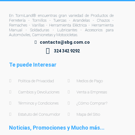
En TorniLand® encuentras gran variedad de Productos de
Ferretería - Tornillos - Tuercas - Arandelas - Chazos -
Remaches - Varillas - Herramienta Eléctrica - Herramienta
Manual - Soldaduras - Lubricantes - Accesorios para
Automóviles, Camionetas y Motocicletas.
contacto@sbg.com.co
324 342 9292
Te puede Interesar
Politica de Privacidad
Medios de Pago
Cambios y Devoluciones
Venta a Empresas
Términos y Condiciones
¿Cómo Comprar?
Estatuto del Consumidor
Mapa del Sitio
Noticias, Promociones y Mucho más...