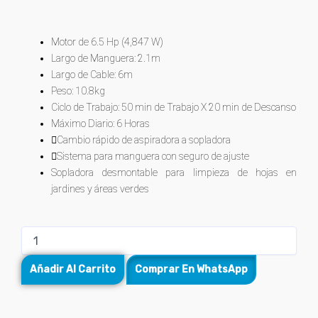
was:
is:
5
$1.100.000.
$910.400.
Motor de 6.5 Hp (4,847 W)
Largo de Manguera: 2.1m
Largo de Cable: 6m
Peso: 10.8kg
Ciclo de Trabajo: 50 min de Trabajo X 20 min de Descanso
Máximo Diario: 6 Horas
Cambio rápido de aspiradora a sopladora
Sistema para manguera con seguro de ajuste
Sopladora desmontable para limpieza de hojas en
jardines y áreas verdes
Aspiradora
/
Sopladora
Añadir Al Carrito
Comprar En WhatsApp
plástica
para
Líquidos