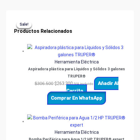
y
Sólidos
16
Original
Original
Current
Current
galones
Sale!
Sale!
Sale!
Sale!
TRUPER®
price
price
price
price
Productos Relacionados
cantidad
was:
was:
is:
is:
$306.500.
$291.400.
$263.300.
$249.800.
Herramienta Eléctrica
Aspiradora plástica para Líquidos y Sólidos 3 galones
TRUPER®
Añadir Al
$
306.500
$
263.300
IVA incluido
Carrito
Comprar En WhatsApp
Herramienta Eléctrica
Bomba Periférica para Agua 1/2 HP TRUPER® expert