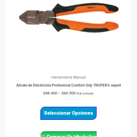
Las
opciones
se
pueden
elegir
en
la
página
de
producto
Herramienta Manual
Alicate de Electricista Profesional Comfort Grip TRUPER® expert
$
48.400
–
$
60.900
IVA incluido
Seleccionar Opciones