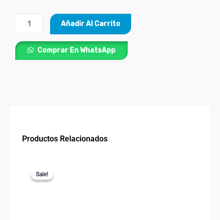
Bisturí
Añadir Al Carrito
tipo
Lápiz
Profesional
Comprar En WhatsApp
6"
TRUPER®
cantidad
Productos Relacionados
Price
Este
range:
Sale!
Sale!
producto
$48.400
through
tiene
$60.900
múltiples
variantes.