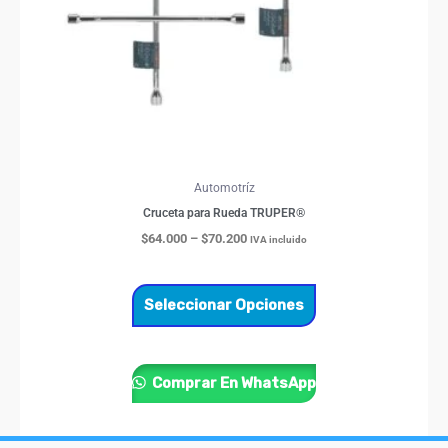
pueden
elegir
en
la
página
de
producto
Automotríz
Cruceta para Rueda TRUPER®
$
64.000
–
$
70.200
IVA incluido
Seleccionar Opciones
Comprar En WhatsApp