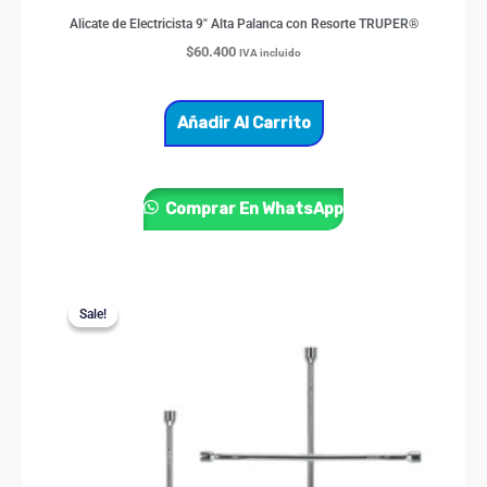
Alicate de Electricista 9″ Alta Palanca con Resorte TRUPER®
$
60.400
IVA incluido
Añadir Al Carrito
Comprar En WhatsApp
Price
Este
range:
Sale!
Sale!
producto
$64.000
through
tiene
$70.200
múltiples
variantes.
Las
opciones
se