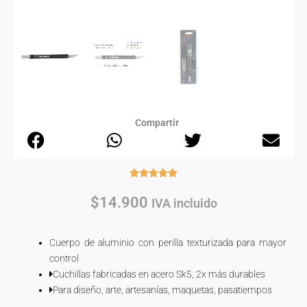
Compartir
Rated





5
$
14.900
IVA incluido
out
of
5
Cuerpo de aluminio con perilla texturizada para mayor
control
Cuchillas fabricadas en acero Sk5, 2x más durables
Para diseño, arte, artesanías, maquetas, pasatiempos