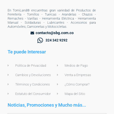
En TorniLand® encuentras gran variedad de Productos de
Ferretería - Tornillos - Tuercas - Arandelas - Chazos -
Remaches - Varillas - Herramienta Eléctrica - Herramienta
Manual - Soldaduras - Lubricantes - Accesorios para
Automóviles, Camionetas y Motocicletas.
contacto@sbg.com.co
324 342 9292
Te puede Interesar
Politica de Privacidad
Medios de Pago
Cambios y Devoluciones
Venta a Empresas
Términos y Condiciones
¿Cómo Comprar?
Estatuto del Consumidor
Mapa del Sitio
Noticias, Promociones y Mucho más...