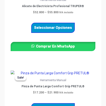
Herramienta Manual
through
tiene
Alicate de Electricista Profesional TRUPER®
$55.800
múltiples
$
52.800
–
$
55.800
IVA incluido
variantes.
Las
opciones
Seleccionar Opciones
se
pueden
elegir
Comprar En WhatsApp
en
la
página
de
producto
Price
Este
range:
Sale!
Sale!
producto
$17.200
Herramienta Manual
through
tiene
Pinza de Punta Larga Comfort Grip PRETUL®
$21.900
múltiples
$
17.200
–
$
21.900
IVA incluido
variantes.
Las
opciones