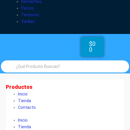
Remaches
Perros
Tensores
Varillas
Cart
$
0
0
Búsqueda
de
productos
Productos
Inicio
Tienda
Contacto
Inicio
Tienda