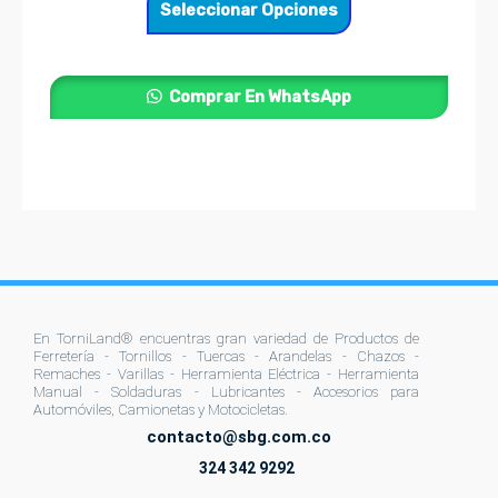
Seleccionar Opciones
se
pueden
elegir
Comprar En WhatsApp
en
la
página
de
producto
En TorniLand® encuentras gran variedad de Productos de
Ferretería - Tornillos - Tuercas - Arandelas - Chazos -
Remaches - Varillas - Herramienta Eléctrica - Herramienta
Manual - Soldaduras - Lubricantes - Accesorios para
Automóviles, Camionetas y Motocicletas.
contacto@sbg.com.co
324 342 9292