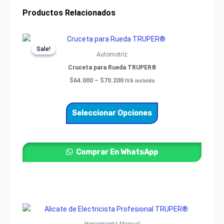
Productos Relacionados
Price
Este
range:
Sale!
Sale!
producto
$64.000
Automotríz
through
tiene
Cruceta para Rueda TRUPER®
$70.200
múltiples
$
64.000
–
$
70.200
IVA incluido
variantes.
Las
opciones
Seleccionar Opciones
se
pueden
elegir
Comprar En WhatsApp
en
la
página
de
producto
Price
Este
range:
producto
$52.800