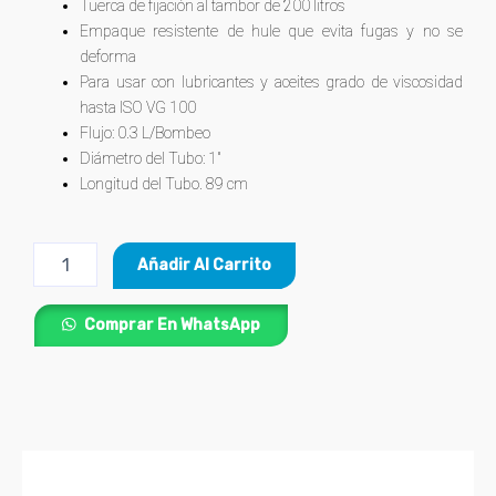
Tuerca de fijación al tambor de 200 litros
Empaque resistente de hule que evita fugas y no se
deforma
Para usar con lubricantes y aceites grado de viscosidad
hasta ISO VG 100
Flujo: 0.3 L/Bombeo
Diámetro del Tubo: 1″
Longitud del Tubo. 89 cm
Bomba
Añadir Al Carrito
Extractora
de
Aceite
Comprar En WhatsApp
con
Palanca
TRUPER®
cantidad