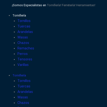
Ir
¡Somos Especialistas en
Tornillería!
Ferretería!
Herramientas!
al
contenido
Tornillería
Tornillos
Tuercas
Arandelas
Wasas
Chazos
Remaches
Perros
Tensores
Varillas
Tornillería
Tornillos
Tuercas
Arandelas
Wasas
Chazos