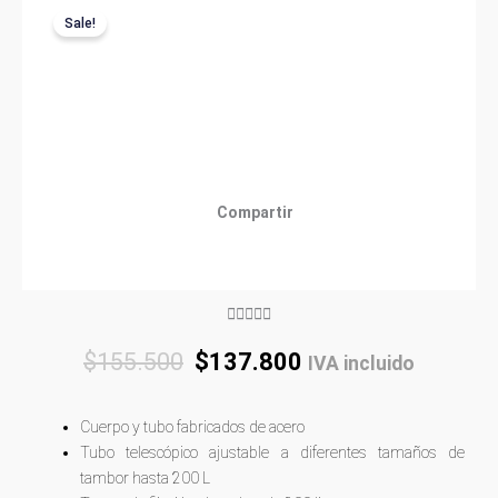
Sale!
Compartir
Rated





5
Original
Current
$
155.500
$
137.800
IVA incluido
out
price
price
of
was:
is:
5
Cuerpo y tubo fabricados de acero
$155.500.
$137.800.
Tubo telescópico ajustable a diferentes tamaños de
tambor hasta 200 L