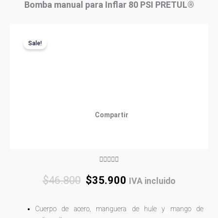
Bomba manual para Inflar 80 PSI PRETUL®
Sale!
Compartir
Rated





5
Original
Current
$
46.800
$
35.900
IVA incluido
out
price
price
of
was:
is:
5
Cuerpo de acero, manguera de hule y mango de
$46.800.
$35.900.