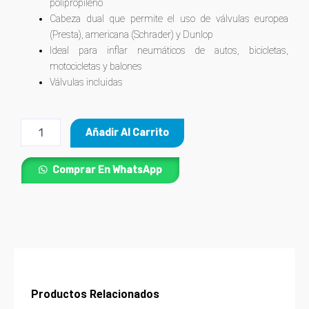
polipropileno
Cabeza dual que permite el uso de válvulas europea
(Presta), americana (Schrader) y Dunlop
Ideal para inflar neumáticos de autos, bicicletas,
motocicletas y balones
Válvulas incluidas
Bomba
Añadir Al Carrito
manual
para
Inflar
Comprar En WhatsApp
80
PSI
PRETUL®
cantidad
Productos Relacionados