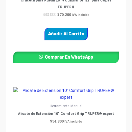
Cruceta para Rueda 20″ y Cuadrante 1/2″ para Copas
TRUPER®
$
70.200
$
80.000
IVA incluido
Añadir Al Carrito
Comprar En WhatsApp
Herramienta Manual
Alicate de Extensión 10″ Comfort Grip TRUPER® expert
$
54.300
IVA incluido