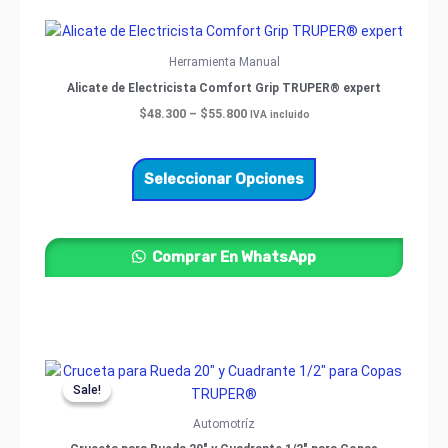
Price
Este
range:
producto
$48.300
Herramienta Manual
through
tiene
Alicate de Electricista Comfort Grip TRUPER® expert
$55.800
múltiples
$
48.300
–
$
55.800
IVA incluido
variantes.
Las
opciones
Seleccionar Opciones
se
pueden
elegir
Comprar En WhatsApp
en
la
página
de
producto
Original
Current
price
price
Sale!
Sale!
was:
is:
$80.000.
$70.200.
Automotríz