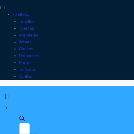
Tornillería
Tornillos
Tuercas
Arandelas
Wasas
Chazos
Remaches
Perros
Tensores
Varillas