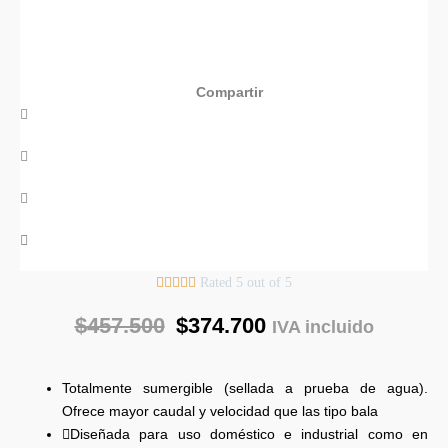
Compartir





Rated 5 out of 5
$
457.500
$
374.700
IVA incluido
Totalmente sumergible (sellada a prueba de agua).
Ofrece mayor caudal y velocidad que las tipo bala
Diseñada para uso doméstico e industrial como en