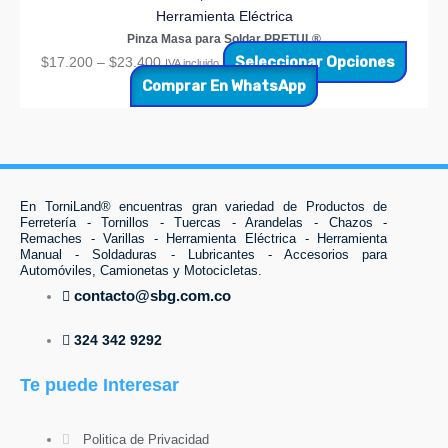
Herramienta Eléctrica
Pinza Masa para Soldar PRETUL®
Seleccionar Opciones
$
17.200
–
$
23.400
IVA incluido
Comprar En WhatsApp
En TorniLand® encuentras gran variedad de Productos de
Ferretería - Tornillos - Tuercas - Arandelas - Chazos -
Remaches - Varillas - Herramienta Eléctrica - Herramienta
Manual - Soldaduras - Lubricantes - Accesorios para
Automóviles, Camionetas y Motocicletas.
contacto@sbg.com.co
324 342 9292
Te puede Interesar
Politica de Privacidad