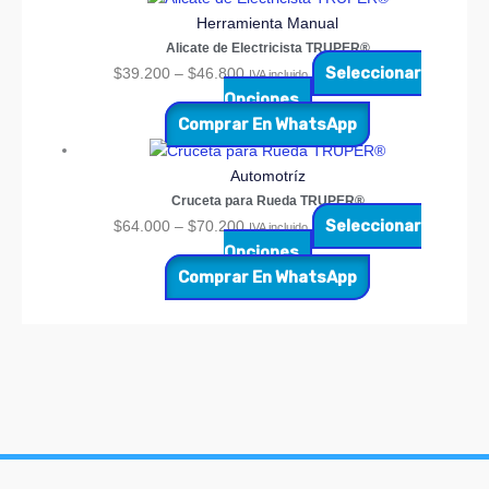
Herramienta Manual
Alicate de Electricista TRUPER®
Seleccionar
$
39.200
–
$
46.800
IVA incluido
Opciones
Comprar En WhatsApp
Automotríz
Cruceta para Rueda TRUPER®
Seleccionar
$
64.000
–
$
70.200
IVA incluido
Opciones
Comprar En WhatsApp