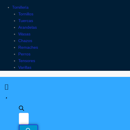
Tornillería
Tornillos
Tuercas
Arandelas
Wasas
Chazos
Remaches
Perros
Tensores
Varillas