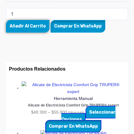
Añadir Al Carrito
Comprar En WhatsApp
Productos Relacionados
Herramienta Manual
Alicate de Electricista Comfort Grip TRUPER® expert
Seleccionar
$
48.300
–
$
55.800
IVA incluido
Opciones
Comprar En WhatsApp