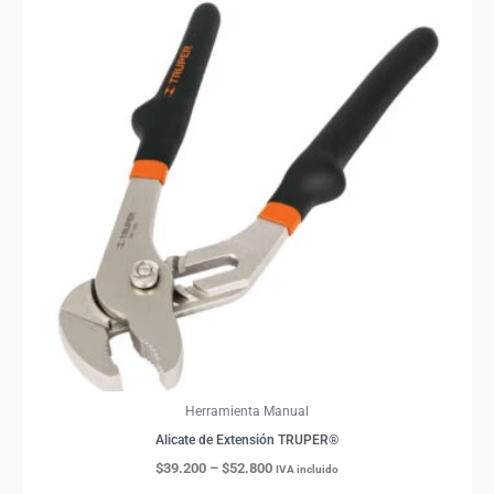
Price
Este
range:
producto
$39.200
through
tiene
$52.800
múltiples
variantes.
Las
opciones
se
pueden
elegir
en
la
página
de
producto
Herramienta Manual
Alicate de Extensión TRUPER®
$
39.200
–
$
52.800
IVA incluido