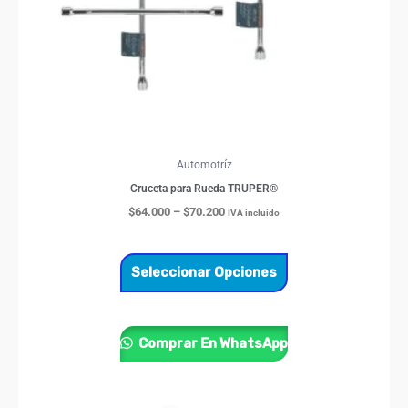
elegir
en
la
página
de
producto
Automotríz
Cruceta para Rueda TRUPER®
$
64.000
–
$
70.200
IVA incluido
Seleccionar Opciones
Comprar En WhatsApp