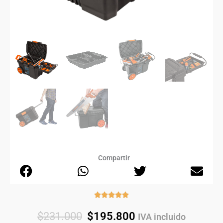
Compartir
Rated





5
Original
Current
$
231.000
$
195.800
IVA incluido
out