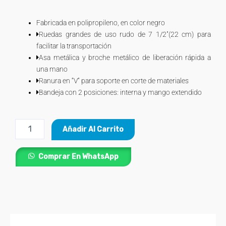
price
price
of
was:
is:
5
Fabricada en polipropileno, en color negro
$231.000.
$195.800.
Ruedas grandes de uso rudo de 7 1/2″(22 cm) para
facilitar la transportación
Asa metálica y broche metálico de liberación rápida a
una mano
Ranura en “V” para soporte en corte de materiales
Bandeja con 2 posiciones: interna y mango extendido
Caja
Añadir Al Carrito
Plásica
23"
con
Comprar En WhatsApp
Ruedas
y
Mango
Telescópico
para
Herramientas
TRUPER®