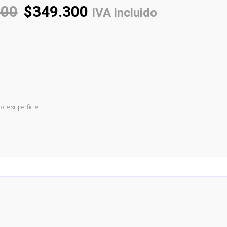
000
$
349.300
IVA incluido
 de superficie