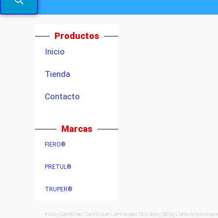
Productos
Inicio
Tienda
Contacto
Marcas
FIERO®
PRETUL®
TRUPER®
Inicio
/
Carretillas
/ Carretilla en Lámina para 100 Litros y 580 kg Llanta Antipinch