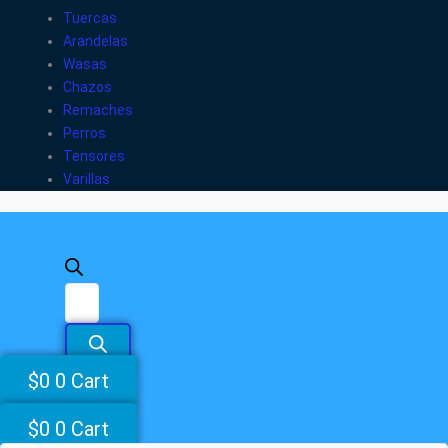
Tuercas
Arandelas
Wasas
Chazos
Remaches
Perros
Tensores
Varillas
$
0
0
Cart
$
0
0
Cart