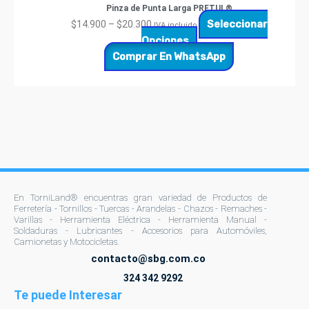
Pinza de Punta Larga PRETUL®
Seleccionar
$
14.900
–
$
20.300
IVA incluido
Opciones
Comprar En WhatsApp
En TorniLand® encuentras gran variedad de Productos de
Ferretería - Tornillos - Tuercas - Arandelas - Chazos - Remaches -
Varillas - Herramienta Eléctrica - Herramienta Manual -
Soldaduras - Lubricantes - Accesorios para Automóviles,
Camionetas y Motocicletas.
contacto@sbg.com.co
324 342 9292
Te puede Interesar