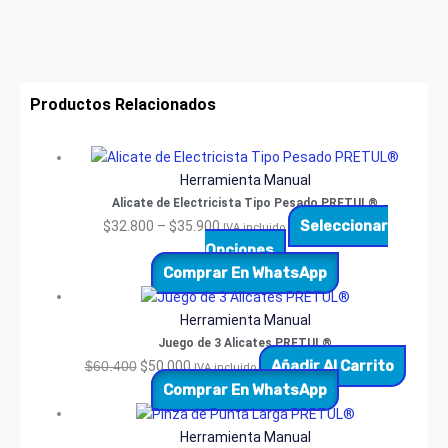
Productos Relacionados
Herramienta Manual
Alicate de Electricista Tipo Pesado PRETUL®
Seleccionar
$
32.800
–
$
35.900
IVA incluido
Opciones
Comprar En WhatsApp
Herramienta Manual
Juego de 3 Alicates PRETUL®
Añadir Al Carrito
$
60.400
$
50.000
IVA incluido
Comprar En WhatsApp
Herramienta Manual