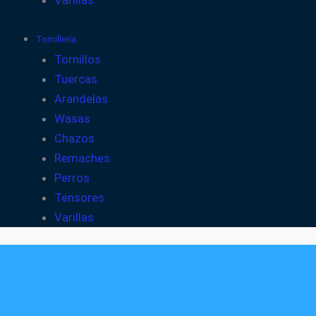
Varillas
Tornillería
Tornillos
Tuercas
Arandelas
Wasas
Chazos
Remaches
Perros
Tensores
Varillas