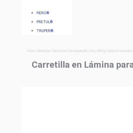
FIERO®
PRETUL®
TRUPER®
Inicio
/
Carretillas
/ Carretilla en Lámina para 80 Litros y 580 kg Llanta con Neumá
Carretilla en Lámina par