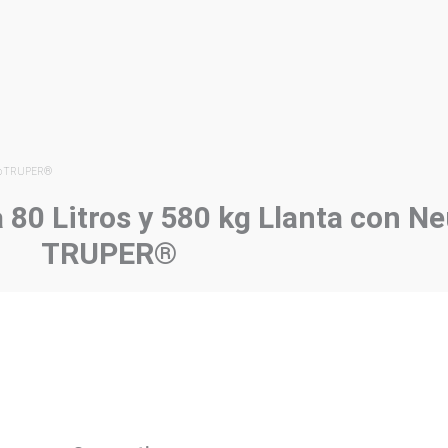
tico TRUPER®
a 80 Litros y 580 kg Llanta con N
TRUPER®