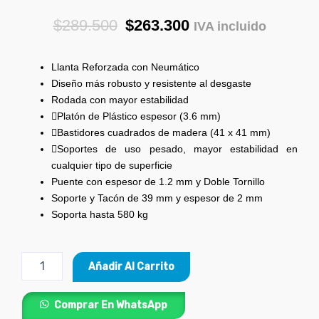
5
Original
Current
$
289.500
$
263.300
IVA incluido
out
price
price
of
was:
is:
5
Llanta Reforzada con Neumático
$289.500.
$263.300.
Diseño más robusto y resistente al desgaste
Rodada con mayor estabilidad
Platón de Plástico espesor (3.6 mm)
Bastidores cuadrados de madera (41 x 41 mm)
Soportes de uso pesado, mayor estabilidad en
cualquier tipo de superficie
Puente con espesor de 1.2 mm y Doble Tornillo
Soporte y Tacón de 39 mm y espesor de 2 mm
Soporta hasta 580 kg
Carretilla
Añadir Al Carrito
en
Plástico
para
Comprar En WhatsApp
120