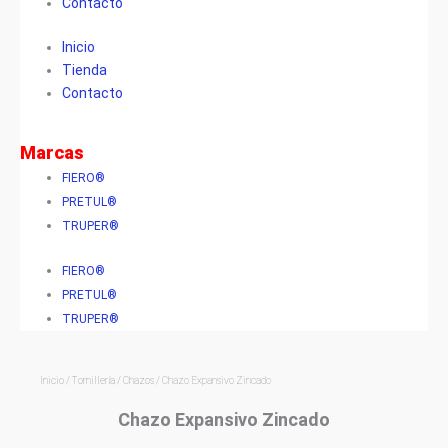
Contacto
Inicio
Tienda
Contacto
Marcas
FIERO®
PRETUL®
TRUPER®
FIERO®
PRETUL®
TRUPER®
Inicio
/
Tornillería
/
Chazos
/ Chazo Expansivo Zincado
Chazo Expansivo Zincado