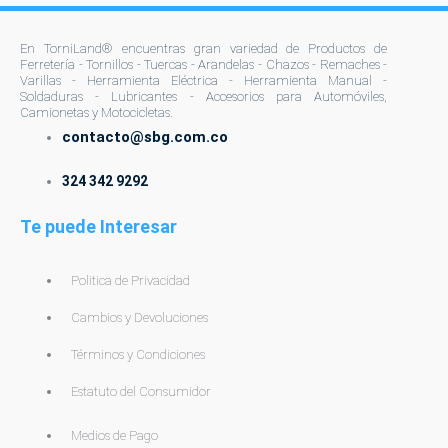
En TorniLand® encuentras gran variedad de Productos de
Ferretería - Tornillos - Tuercas - Arandelas - Chazos - Remaches -
Varillas - Herramienta Eléctrica - Herramienta Manual -
Soldaduras - Lubricantes - Accesorios para Automóviles,
Camionetas y Motocicletas.
contacto@sbg.com.co
324 342 9292
Te puede Interesar
Politica de Privacidad
Cambios y Devoluciones
Términos y Condiciones
Estatuto del Consumidor
Medios de Pago