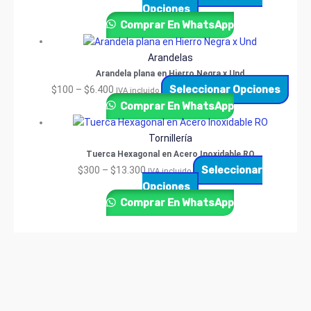
Opciones
Comprar En WhatsApp
Arandelas
Arandela plana en Hierro Negra x Und
Seleccionar Opciones
$
100
–
$
6.400
IVA incluido
Comprar En WhatsApp
Tornillería
Tuerca Hexagonal en Acero Inoxidable RO
Seleccionar
$
300
–
$
13.300
IVA incluido
Opciones
Comprar En WhatsApp