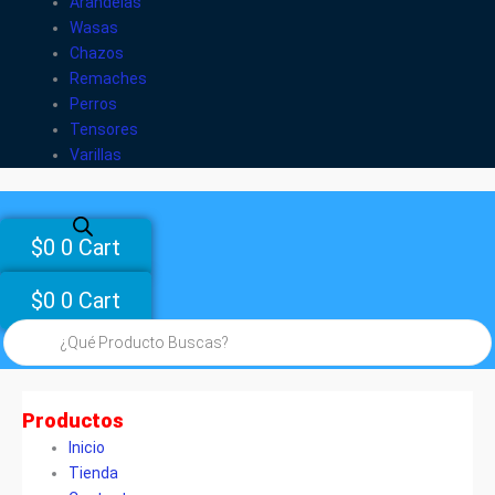
Arandelas
Wasas
Chazos
Remaches
Perros
Tensores
Varillas
$
0
0
Cart
$
0
0
Cart
Búsqueda
de
productos
Productos
Inicio
Tienda