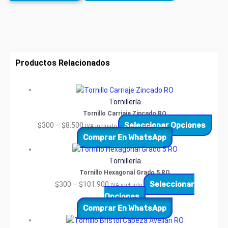
Productos Relacionados
Tornillería
Tornillo Carriaje Zincado RO
Seleccionar Opciones
$
300
–
$
8.500
IVA incluido
Comprar En WhatsApp
Tornillería
Tornillo Hexagonal Grado 5 RO
Seleccionar
$
300
–
$
101.900
IVA incluido
Opciones
Comprar En WhatsApp