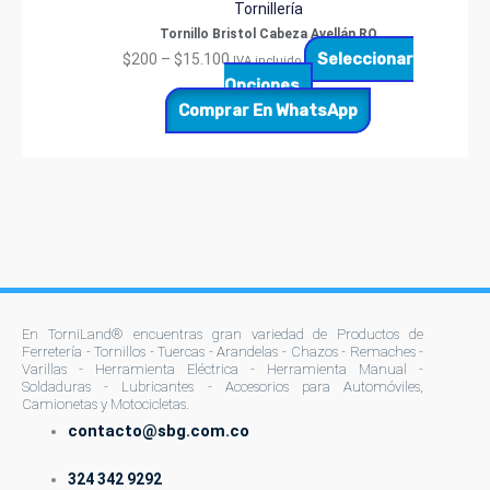
Tornillería
Tornillo Bristol Cabeza Avellán RO
Seleccionar
$
200
–
$
15.100
IVA incluido
Opciones
Comprar En WhatsApp
En TorniLand® encuentras gran variedad de Productos de
Ferretería - Tornillos - Tuercas - Arandelas - Chazos - Remaches -
Varillas - Herramienta Eléctrica - Herramienta Manual -
Soldaduras - Lubricantes - Accesorios para Automóviles,
Camionetas y Motocicletas.
contacto@sbg.com.co
324 342 9292