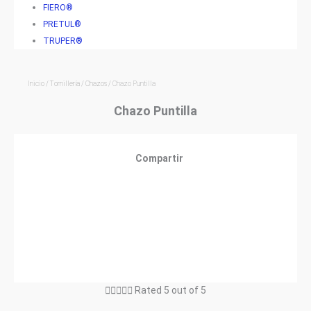
FIERO®
PRETUL®
TRUPER®
Inicio
/
Tornillería
/
Chazos
/ Chazo Puntilla
Chazo Puntilla
Compartir





Rated 5 out of 5