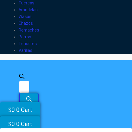
Tuercas
Arandelas
Wasas
Chazos
Remaches
Perros
Tensores
Varillas
$
0
0
Cart
$
0
0
Cart