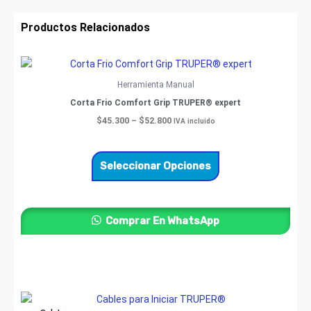
Productos Relacionados
Price
Este
range:
producto
$45.300
Herramienta Manual
through
tiene
Corta Frio Comfort Grip TRUPER® expert
$52.800
múltiples
$
45.300
–
$
52.800
IVA incluido
variantes.
Las
opciones
Seleccionar Opciones
se
pueden
elegir
Comprar En WhatsApp
en
la
página
de
producto
Original
Current
Este
price
price