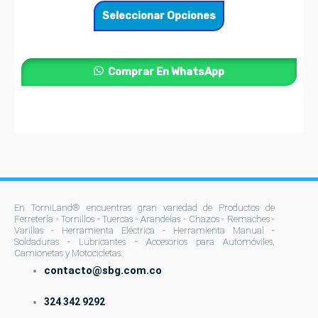
opciones
Seleccionar Opciones
se
pueden
elegir
Comprar En WhatsApp
en
la
página
de
producto
En TorniLand® encuentras gran variedad de Productos de
Ferretería - Tornillos - Tuercas - Arandelas - Chazos - Remaches -
Varillas - Herramienta Eléctrica - Herramienta Manual -
Soldaduras - Lubricantes - Accesorios para Automóviles,
Camionetas y Motocicletas.
contacto@sbg.com.co
324 342 9292