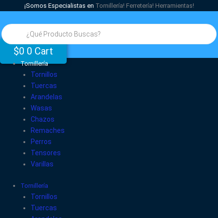
Ir
¡Somos Especialistas en
Tornillería!
Ferretería!
Herramientas!
al
Búsqueda
contenido
de
productos
$
0
0
Cart
Tornillería
Tornillos
Tuercas
Arandelas
Wasas
Chazos
Remaches
Perros
Tensores
Varillas
Tornillería
Tornillos
Tuercas