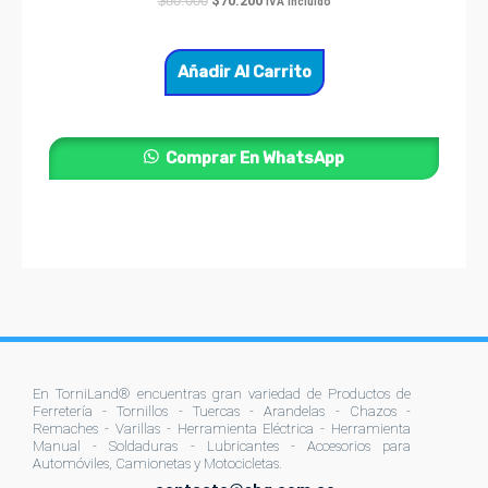
$
70.200
$
80.000
IVA incluido
Añadir Al Carrito
Comprar En WhatsApp
En TorniLand® encuentras gran variedad de Productos de
Ferretería - Tornillos - Tuercas - Arandelas - Chazos -
Remaches - Varillas - Herramienta Eléctrica - Herramienta
Manual - Soldaduras - Lubricantes - Accesorios para
Automóviles, Camionetas y Motocicletas.