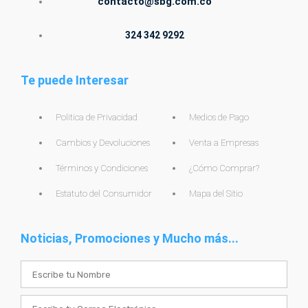
contacto@sbg.com.co
324 342 9292
Te puede Interesar
Politica de Privacidad
Medios de Pago
Cambios y Devoluciones
Venta a Empresas
Términos y Condiciones
¿Cómo Comprar?
Estatuto del Consumidor
Mapa del Sitio
Noticias, Promociones y Mucho más...
Name
Email