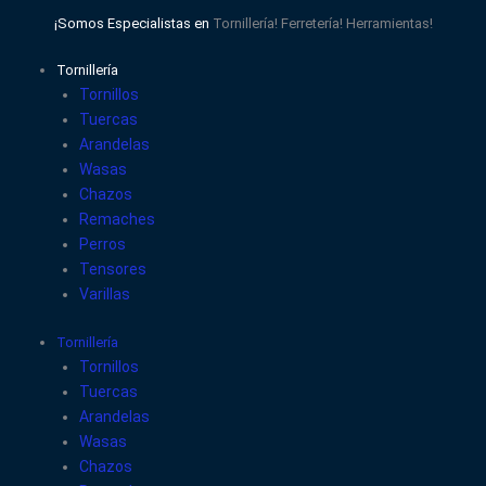
Ir
¡Somos Especialistas en
Tornillería!
Ferretería!
Herramientas!
al
contenido
Tornillería
Tornillos
Tuercas
Arandelas
Wasas
Chazos
Remaches
Perros
Tensores
Varillas
Tornillería
Tornillos
Tuercas
Arandelas
Wasas
Chazos