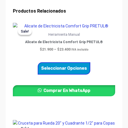
Productos Relacionados
Price
Este
range:
Sale!
Sale!
producto
$21.900
Herramienta Manual
through
tiene
Alicate de Electricista Comfort Grip PRETUL®
$23.400
múltiples
$
21.900
–
$
23.400
IVA incluido
variantes.
Las
opciones
Seleccionar Opciones
se
pueden
elegir
Comprar En WhatsApp
en
la
página
de
producto
Original
Current
price
price