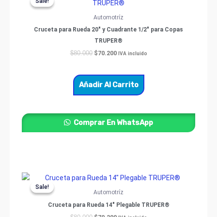
Sale!
Sale!
was:
is:
$80.000.
$70.200.
Automotríz
Cruceta para Rueda 20″ y Cuadrante 1/2″ para Copas
TRUPER®
$
70.200
$
80.000
IVA incluido
Añadir Al Carrito
Comprar En WhatsApp
Original
Current
price
price
Sale!
Sale!
was:
is:
Automotríz
$80.000.
$70.200.
Cruceta para Rueda 14″ Plegable TRUPER®