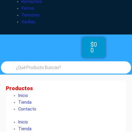
Remaches
Perros
Tensores
Varillas
Cart
$
0
0
Búsqueda
de
productos
Productos
Inicio
Tienda
Contacto
Inicio
Tienda