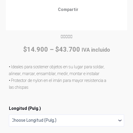
Compartir
Rated





5
Price
$
14.900
–
$
43.700
IVA incluido
out
range:
of
$14.900
5
• Ideales para sostener objetos en su lugar para soldar,
through
alinear, marcar, ensamblar, medir, montar e instalar
$43.700
• Protector de nylon en el imán para mayor resistencia a
las chispas
Escuadra
Longitud (Pulg.)
Magnética
TRUPER®
cantidad