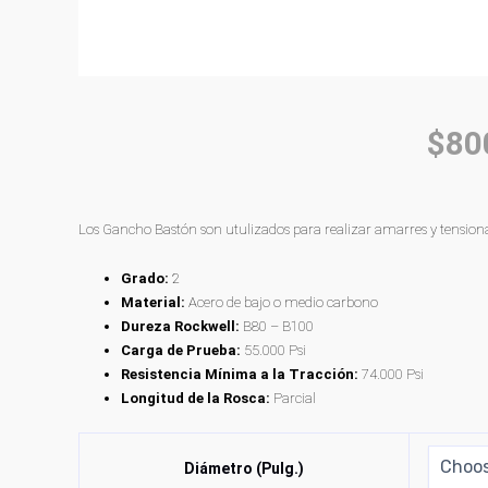
$
80
Los Gancho Bastón son utulizados para realizar amarres y tensionar
Grado:
2
Material:
Acero de bajo o medio carbono
Dureza Rockwell:
B80 – B100
Carga de Prueba:
55.000 Psi
Resistencia Mínima a la Tracción:
74.000 Psi
Longitud de la Rosca:
Parcial
Diámetro (Pulg.)