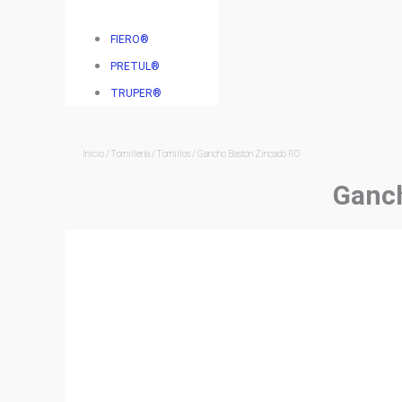
FIERO®
PRETUL®
TRUPER®
Inicio
/
Tornillería
/
Tornillos
/ Gancho Bastón Zincado RO
Ganch