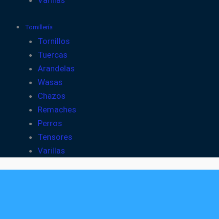
Varillas
Tornillería
Tornillos
Tuercas
Arandelas
Wasas
Chazos
Remaches
Perros
Tensores
Varillas