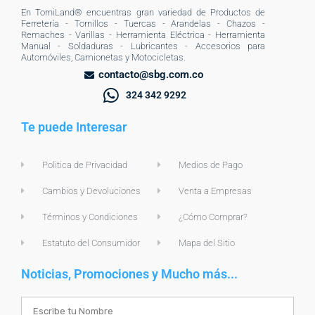
En TorniLand® encuentras gran variedad de Productos de
Ferretería - Tornillos - Tuercas - Arandelas - Chazos -
Remaches - Varillas - Herramienta Eléctrica - Herramienta
Manual - Soldaduras - Lubricantes - Accesorios para
Automóviles, Camionetas y Motocicletas.
contacto@sbg.com.co
324 342 9292
Te puede Interesar
Politica de Privacidad
Medios de Pago
Cambios y Devoluciones
Venta a Empresas
Términos y Condiciones
¿Cómo Comprar?
Estatuto del Consumidor
Mapa del Sitio
Noticias, Promociones y Mucho más...
Name