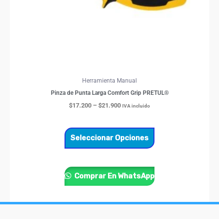
elegir
en
la
página
de
producto
Herramienta Manual
Pinza de Punta Larga Comfort Grip PRETUL®
$
17.200
–
$
21.900
IVA incluido
Seleccionar Opciones
Comprar En WhatsApp