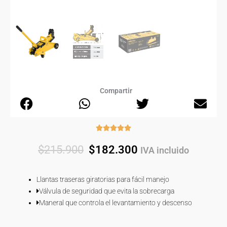
Compartir
Rated





5
Original
Current
$
215.900
$
182.300
IVA incluido
out
price
price
of
was:
is:
5
Llantas traseras giratorias para fácil manejo
$215.900.
$182.300.
Válvula de seguridad que evita la sobrecarga
Maneral que controla el levantamiento y descenso