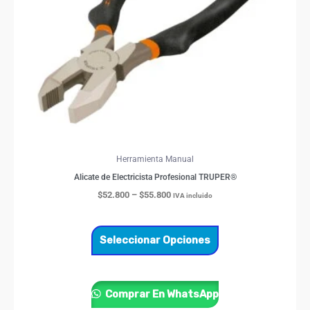
opciones
se
pueden
elegir
en
la
página
de
producto
Herramienta Manual
Alicate de Electricista Profesional TRUPER®
$
52.800
–
$
55.800
IVA incluido
Seleccionar Opciones
Comprar En WhatsApp