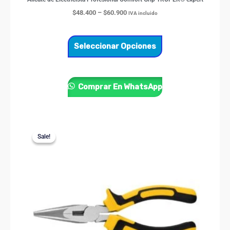
$
48.400
–
$
60.900
IVA incluido
Seleccionar Opciones
Comprar En WhatsApp
Price
Este
range:
Sale!
Sale!
producto
$17.200
through
tiene
$21.900
múltiples
variantes.
Las
opciones
se
pueden