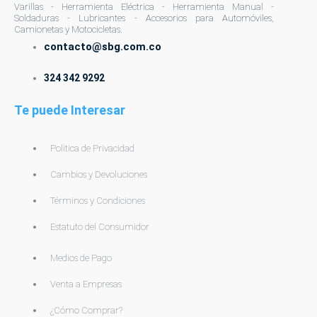
Varillas - Herramienta Eléctrica - Herramienta Manual -
Soldaduras - Lubricantes - Accesorios para Automóviles,
Camionetas y Motocicletas.
contacto@sbg.com.co
324 342 9292
Te puede Interesar
Politica de Privacidad
Cambios y Devoluciones
Términos y Condiciones
Estatuto del Consumidor
Medios de Pago
Venta a Empresas
¿Cómo Comprar?