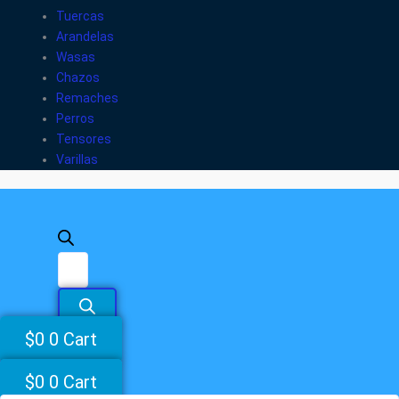
Tuercas
Arandelas
Wasas
Chazos
Remaches
Perros
Tensores
Varillas
$
0
0
Cart
$
0
0
Cart