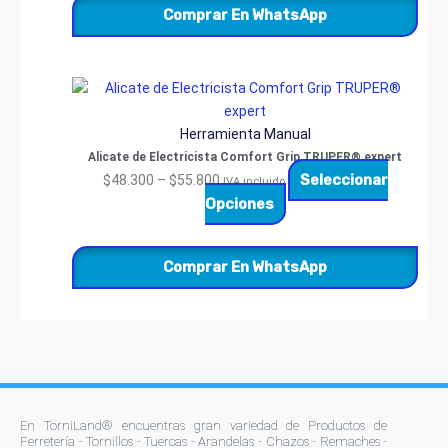
Comprar En WhatsApp
se
pueden
elegir
Price
Este
en
range:
producto
la
$48.300
tiene
página
Herramienta Manual
through
múltiples
de
Alicate de Electricista Comfort Grip TRUPER® expert
$55.800
variantes.
Seleccionar
producto
$
48.300
–
$
55.800
IVA incluido
Las
Opciones
opciones
se
Comprar En WhatsApp
pueden
elegir
en
la
página
de
producto
En TorniLand® encuentras gran variedad de Productos de
Ferretería - Tornillos - Tuercas - Arandelas - Chazos - Remaches -