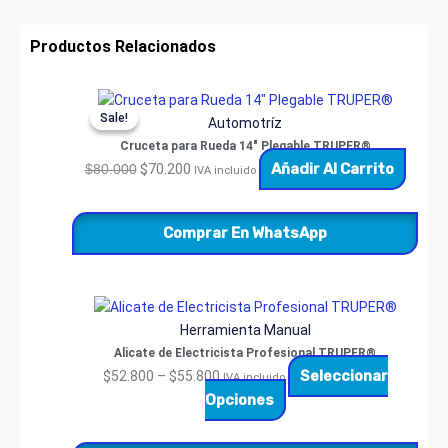
Productos Relacionados
Original
Current
Sale!
Sale!
price
price
Automotríz
was:
is:
Cruceta para Rueda 14″ Plegable TRUPER®
$80.000.
$70.200.
Añadir Al Carrito
$
80.000
$
70.200
IVA incluido
Comprar En WhatsApp
Price
Este
range:
producto
Herramienta Manual
$52.800
tiene
Alicate de Electricista Profesional TRUPER®
through
múltiples
Seleccionar
$
52.800
–
$
55.800
IVA incluido
$55.800
variantes.
Opciones
Las
opciones