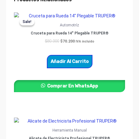
Original
Current
price
price
Sale!
Sale!
was:
is:
Automotríz
$80.000.
$70.200.
Cruceta para Rueda 14″ Plegable TRUPER®
$
70.200
$
80.000
IVA incluido
Añadir Al Carrito
Comprar En WhatsApp
Price
Este
range:
producto
$52.800
Herramienta Manual
through
tiene
Alicate de Electricista Profesional TRUPER®