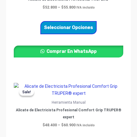
$55.800
múltiples
$
52.800
–
$
55.800
IVA incluido
variantes.
Las
opciones
Seleccionar Opciones
se
pueden
elegir
Comprar En WhatsApp
en
la
página
de
producto
Price
Este
range:
Sale!
Sale!
producto
$48.400
through
tiene
Herramienta Manual
$60.900
múltiples
Alicate de Electricista Profesional Comfort Grip TRUPER®
variantes.
expert
Las
$
48.400
–
$
60.900
IVA incluido
opciones
se