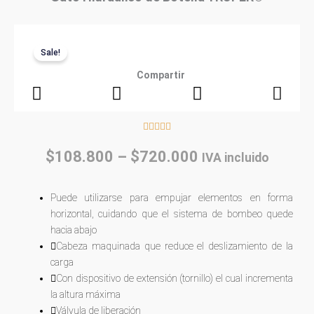
Sale!
Compartir
Rated





5
Price
$
108.800
–
$
720.000
IVA incluido
out
range:
of
$108.800
5
Puede utilizarse para empujar elementos en forma
through
horizontal, cuidando que el sistema de bombeo quede
$720.000
hacia abajo
Cabeza maquinada que reduce el deslizamiento de la
carga
Con dispositivo de extensión (tornillo) el cual incrementa
la altura máxima
Válvula de liberación