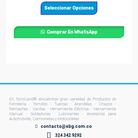
pueden
Seleccionar Opciones
elegir
en
la
Comprar En WhatsApp
página
de
producto
En TorniLand® encuentras gran variedad de Productos de
Ferretería - Tornillos - Tuercas - Arandelas - Chazos -
Remaches - Varillas - Herramienta Eléctrica - Herramienta
Manual - Soldaduras - Lubricantes - Accesorios para
Automóviles, Camionetas y Motocicletas.
contacto@sbg.com.co
324 342 9292