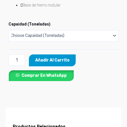
Base de hierro nodular
Gato
Capaidad (Toneladas)
Hidráulico
de
Botella
TRUPER®
cantidad
Añadir Al Carrito
Comprar En WhatsApp
Productos Relacionados