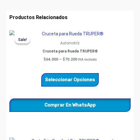
Productos Relacionados
Price
Este
range:
Sale!
Sale!
producto
$64.000
Automotríz
through
tiene
Cruceta para Rueda TRUPER®
$70.200
múltiples
$
64.000
–
$
70.200
IVA incluido
variantes.
Las
opciones
Seleccionar Opciones
se
pueden
elegir
Comprar En WhatsApp
en
la
página
de
producto
Price