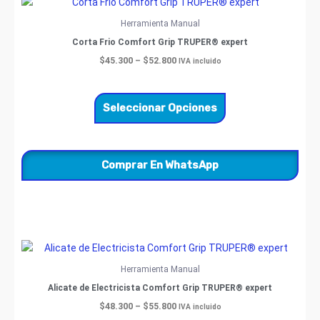
Este
range:
producto
$45.300
Herramienta Manual
through
tiene
Corta Frio Comfort Grip TRUPER® expert
$52.800
múltiples
$
45.300
–
$
52.800
IVA incluido
variantes.
Las
opciones
Seleccionar Opciones
se
pueden
elegir
Comprar En WhatsApp
en
la
página
de
producto
Price
Este
range:
producto
$48.300
Herramienta Manual
through
tiene
Alicate de Electricista Comfort Grip TRUPER® expert
$55.800
múltiples
$
48.300
–
$
55.800
IVA incluido
variantes.