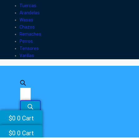
Tuercas
Arandelas
Wasas
Chazos
Remaches
Perros
Tensores
Varillas
$
0
0
Cart
$
0
0
Cart