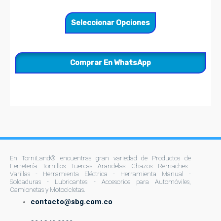
Las
opciones
Seleccionar Opciones
se
pueden
elegir
Comprar En WhatsApp
en
la
página
de
producto
En TorniLand® encuentras gran variedad de Productos de
Ferretería - Tornillos - Tuercas - Arandelas - Chazos - Remaches -
Varillas - Herramienta Eléctrica - Herramienta Manual -
Soldaduras - Lubricantes - Accesorios para Automóviles,
Camionetas y Motocicletas.
contacto@sbg.com.co