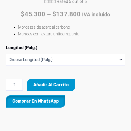





Rated 5 out of 5
$
45.300
–
$
137.800
IVA incluido
Mordazas de acero al carbono
Mangos con textura antiderrapante
Longitud (Pulg.)
Añadir Al Carrito
Comprar En WhatsApp