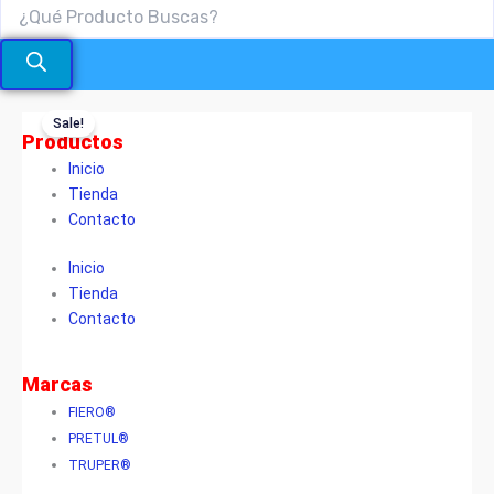
Price
Hombresolo
Tipo
range:
Sale!
Productos
"C"
$45.300
Giratorio
Inicio
through
TRUPER®
Tienda
$137.800
cantidad
Contacto
Inicio
Tienda
Contacto
Marcas
FIERO®
PRETUL®
TRUPER®