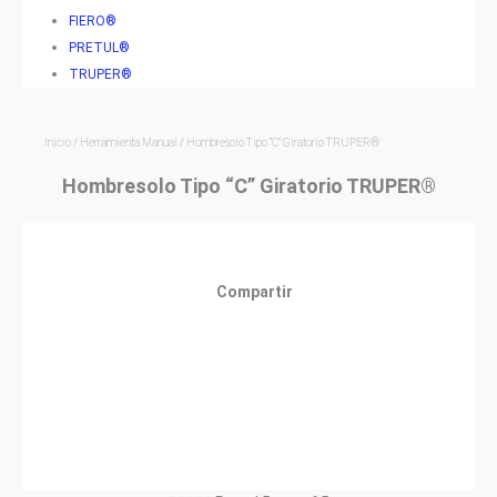
FIERO®
PRETUL®
TRUPER®
Inicio
/
Herramienta Manual
/ Hombresolo Tipo “C” Giratorio TRUPER®
Hombresolo Tipo “C” Giratorio TRUPER®
Compartir