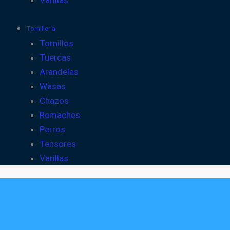
Varillas
Tornillería
Tornillos
Tuercas
Arandelas
Wasas
Chazos
Remaches
Perros
Tensores
Varillas