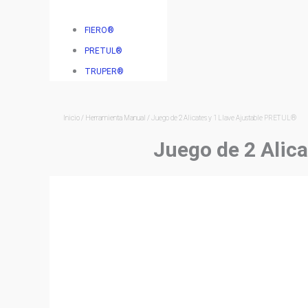
FIERO®
PRETUL®
TRUPER®
Inicio
/
Herramienta Manual
/ Juego de 2 Alicates y 1 Llave Ajustable PRETUL®
Juego de 2 Alic