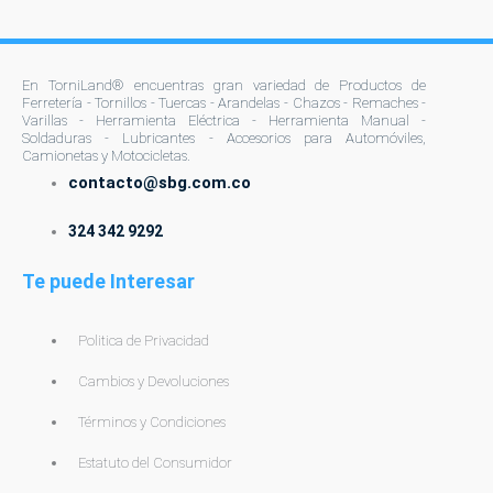
En TorniLand® encuentras gran variedad de Productos de
Ferretería - Tornillos - Tuercas - Arandelas - Chazos - Remaches -
Varillas - Herramienta Eléctrica - Herramienta Manual -
Soldaduras - Lubricantes - Accesorios para Automóviles,
Camionetas y Motocicletas.
contacto@sbg.com.co
324 342 9292
Te puede Interesar
Politica de Privacidad
Cambios y Devoluciones
Términos y Condiciones
Estatuto del Consumidor