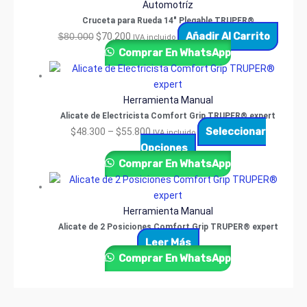
Automotríz
Cruceta para Rueda 14″ Plegable TRUPER®
Añadir Al Carrito
$
80.000
$
70.200
IVA incluido
Comprar En WhatsApp
Herramienta Manual
Alicate de Electricista Comfort Grip TRUPER® expert
Seleccionar
$
48.300
–
$
55.800
IVA incluido
Opciones
Comprar En WhatsApp
Herramienta Manual
Alicate de 2 Posiciones Comfort Grip TRUPER® expert
Leer Más
Comprar En WhatsApp