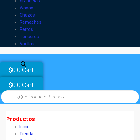
Arandelas
Wasas
Chazos
Remaches
Perros
Tensores
Varillas
$
0
0
Cart
$
0
0
Cart
Búsqueda
de
productos
Productos
Inicio
Tienda