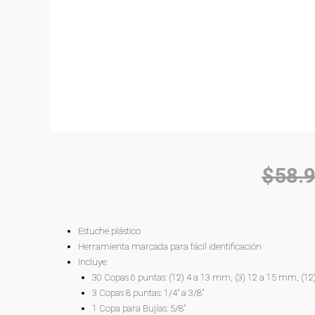
$
58.
Estuche plástico
Herramienta marcada para fácil identificación
Incluye:
30 Copas 6 puntas: (12) 4 a 13 mm, (3) 12 a 15 mm, (12) 5
3 Copas 8 puntas: 1/4″ a 3/8″
1 Copa para Bujías: 5/8″