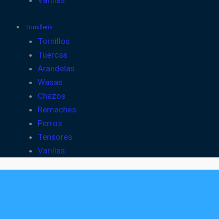
Varillas
Tornillería
Tornillos
Tuercas
Arandelas
Wasas
Chazos
Remaches
Perros
Tensores
Varillas