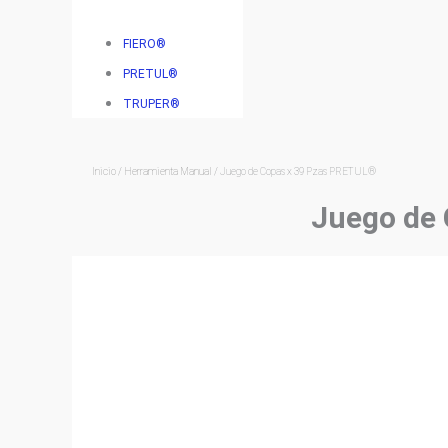
FIERO®
PRETUL®
TRUPER®
Inicio
/
Herramienta Manual
/ Juego de Copas x 39 Pzas PRETUL®
Juego de