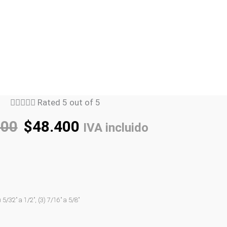





Rated 5 out of 5
900
$
48.400
IVA incluido
/32″ a 1/2″, (3) 7/16″ a 5/8″