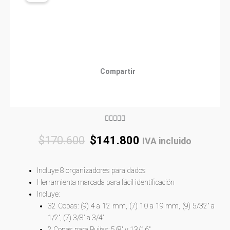
Compartir
Rated





5
Original
Current
$
170.600
$
141.800
IVA incluido
out
price
price
of
was:
is:
5
Incluye 8 organizadores para dados
$170.600.
$141.800.
Herramienta marcada para fácil identificación
Incluye:
32 Copas: (9) 4 a 12 mm, (7) 10 a 19 mm, (9) 5/32″ a
1/2″, (7) 3/8″ a 3/4″
2 Copas para Bujías: 5/8″ y 13/16″