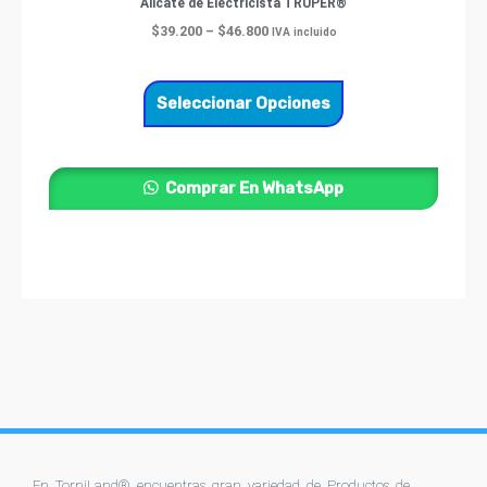
Alicate de Electricista TRUPER®
$46.800
múltiples
$
39.200
–
$
46.800
IVA incluido
variantes.
Las
opciones
Seleccionar Opciones
se
pueden
elegir
Comprar En WhatsApp
en
la
página
de
producto
En TorniLand® encuentras gran variedad de Productos de