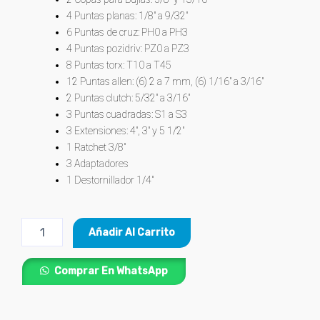
4 Puntas planas: 1/8″ a 9/32″
6 Puntas de cruz: PH0 a PH3
4 Puntas pozidriv: PZ0 a PZ3
8 Puntas torx: T10 a T45
12 Puntas allen: (6) 2 a 7 mm, (6) 1/16″ a 3/16″
2 Puntas clutch: 5/32″ a 3/16″
3 Puntas cuadradas: S1 a S3
3 Extensiones: 4″, 3″ y 5 1/2″
1 Ratchet 3/8″
3 Adaptadores
1 Destornillador 1/4″
Juego
Añadir Al Carrito
de
Herramientas
x
Comprar En WhatsApp
81
Pzas
PRETUL®