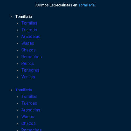
Ir
¡Somos Especialistas en
Tornillería!
al
contenido
Tornillería
Tornillos
Tuercas
Arandelas
Wasas
Chazos
Remaches
Perros
Tensores
Varillas
Tornillería
Tornillos
Tuercas
Arandelas
Wasas
Chazos
Remaches