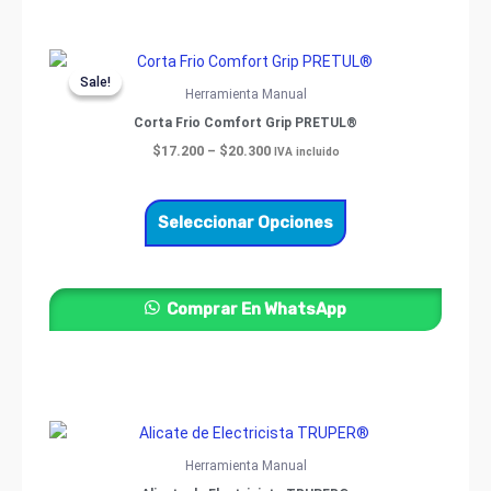
de
producto
Price
Este
range:
Sale!
Sale!
producto
$17.200
Herramienta Manual
through
tiene
Corta Frio Comfort Grip PRETUL®
$20.300
múltiples
$
17.200
–
$
20.300
IVA incluido
variantes.
Las
opciones
Seleccionar Opciones
se
pueden
elegir
Comprar En WhatsApp
en
la
página
de
producto
Price
Este
range:
producto
$39.200
Herramienta Manual
through
tiene