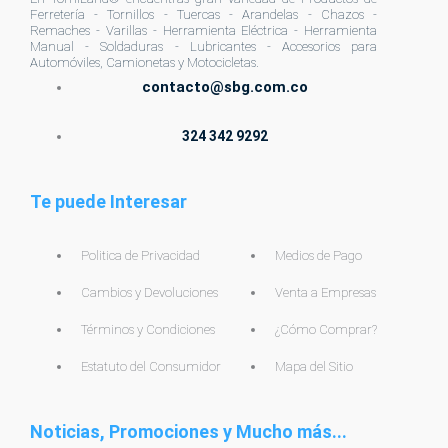
Ferretería - Tornillos - Tuercas - Arandelas - Chazos -
Remaches - Varillas - Herramienta Eléctrica - Herramienta
Manual - Soldaduras - Lubricantes - Accesorios para
Automóviles, Camionetas y Motocicletas.
contacto@sbg.com.co
324 342 9292
Te puede Interesar
Politica de Privacidad
Medios de Pago
Cambios y Devoluciones
Venta a Empresas
Términos y Condiciones
¿Cómo Comprar?
Estatuto del Consumidor
Mapa del Sitio
Noticias, Promociones y Mucho más...