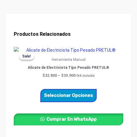
cantidad
Productos Relacionados
Price
Este
range:
Sale!
Sale!
producto
$32.800
Herramienta Manual
through
tiene
Alicate de Electricista Tipo Pesado PRETUL®
$35.900
múltiples
$
32.800
–
$
35.900
IVA incluido
variantes.
Las
opciones
Seleccionar Opciones
se
pueden
elegir
Comprar En WhatsApp
en
la
página