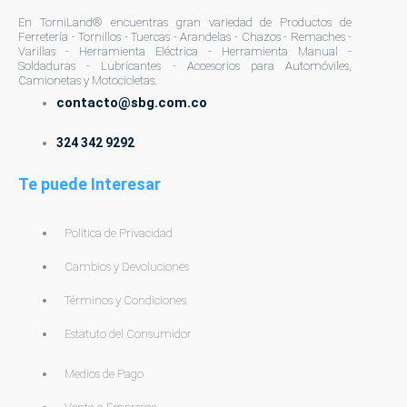
En TorniLand® encuentras gran variedad de Productos de
Ferretería - Tornillos - Tuercas - Arandelas - Chazos - Remaches -
Varillas - Herramienta Eléctrica - Herramienta Manual -
Soldaduras - Lubricantes - Accesorios para Automóviles,
Camionetas y Motocicletas.
contacto@sbg.com.co
324 342 9292
Te puede Interesar
Politica de Privacidad
Cambios y Devoluciones
Términos y Condiciones
Estatuto del Consumidor
Medios de Pago