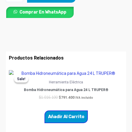
Comprar En WhatsApp
Productos Relacionados
Original
Current
price
price
Sale!
Sale!
was:
is:
Herramienta Eléctrica
$1.016.100.
$791.400.
Bomba Hidroneumática para Agua 24 L TRUPER®
$
791.400
$
1.016.100
IVA incluido
Añadir Al Carrito