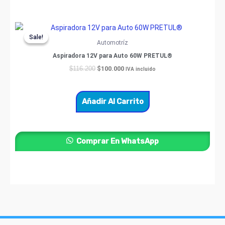
producto
Original
Current
price
price
Sale!
Sale!
was:
is:
Automotríz
$116.200.
$100.000.
Aspiradora 12V para Auto 60W PRETUL®
$
100.000
$
116.200
IVA incluido
Añadir Al Carrito
Comprar En WhatsApp