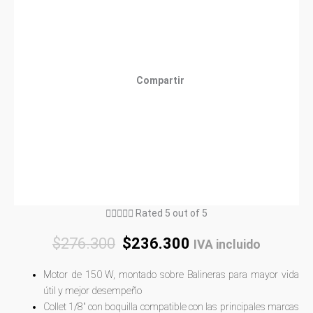
Compartir





Rated 5 out of 5
$
276.300
$
236.300
IVA incluido
Motor de 150 W, montado sobre Balineras para mayor vida
útil y mejor desempeño
Collet 1/8″ con boquilla compatible con las principales marcas