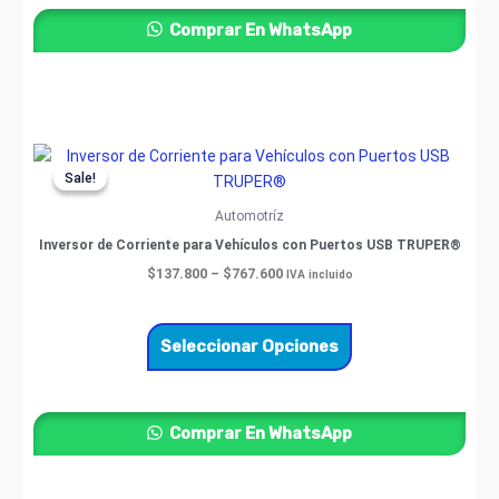
Comprar En WhatsApp
Price
Este
range:
Sale!
Sale!
producto
$137.800
through
tiene
Automotríz
$767.600
múltiples
Inversor de Corriente para Vehículos con Puertos USB TRUPER®
variantes.
$
137.800
–
$
767.600
IVA incluido
Las
opciones
se
Seleccionar Opciones
pueden
elegir
en
Comprar En WhatsApp
la
página
de