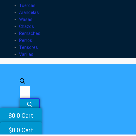
Tuercas
Arandelas
Wasas
Chazos
Remaches
Perros
Tensores
Varillas
$
0
0
Cart
$
0
0
Cart