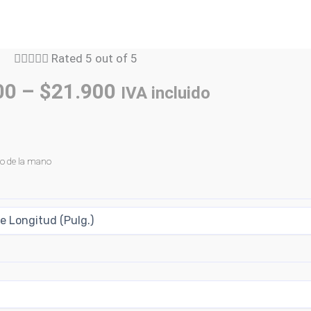





Rated 5 out of 5
00
–
$
21.900
IVA incluido
to de la mano