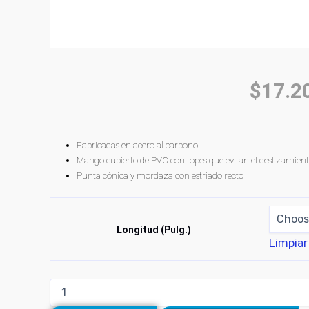
$
17.2
Fabricadas en acero al carbono
Mango cubierto de PVC con topes que evitan el deslizamien
Punta cónica y mordaza con estriado recto
Longitud (Pulg.)
Limpiar