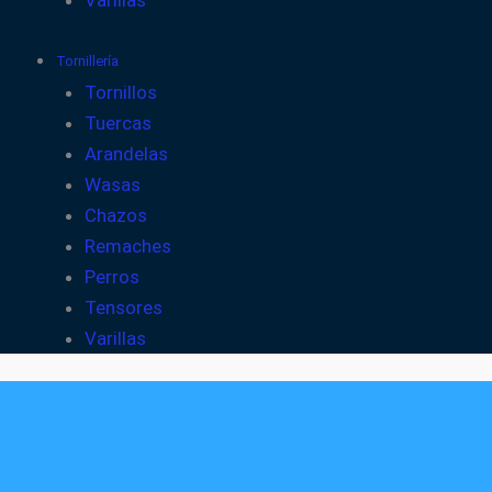
Varillas
Tornillería
Tornillos
Tuercas
Arandelas
Wasas
Chazos
Remaches
Perros
Tensores
Varillas