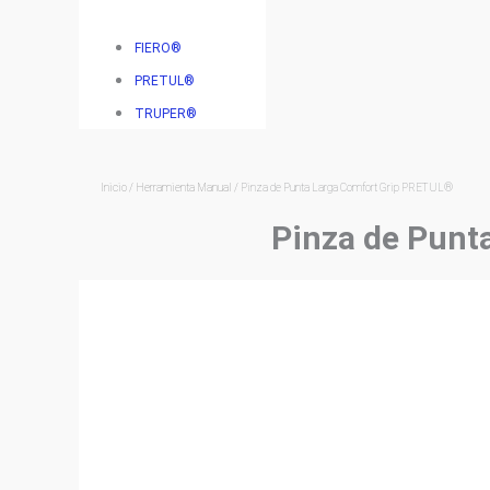
FIERO®
PRETUL®
TRUPER®
Inicio
/
Herramienta Manual
/ Pinza de Punta Larga Comfort Grip PRETUL®
Pinza de Punt