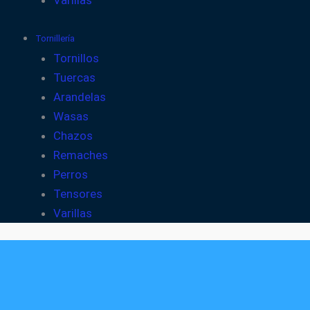
Varillas
Tornillería
Tornillos
Tuercas
Arandelas
Wasas
Chazos
Remaches
Perros
Tensores
Varillas