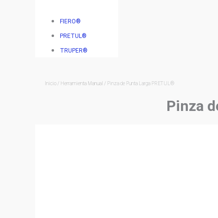
FIERO®
PRETUL®
TRUPER®
Inicio
/
Herramienta Manual
/ Pinza de Punta Larga PRETUL®
Pinza 