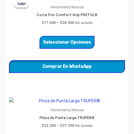
range:
Sale!
Sale!
producto
$17.200
Herramienta Manual
through
tiene
Corta Frio Comfort Grip PRETUL®
$20.300
múltiples
$
17.200
–
$
20.300
IVA incluido
variantes.
Las
opciones
Seleccionar Opciones
se
pueden
elegir
Comprar En WhatsApp
en
la
página
de
producto
Price
Este
range:
producto
$33.200
Herramienta Manual
through
tiene
Pinza de Punta Larga TRUPER®
$37.700
múltiples
$
33.200
–
$
37.700
IVA incluido
variantes.