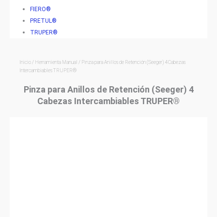
FIERO®
PRETUL®
TRUPER®
Inicio
/
Herramienta Manual
/ Pinza para Anillos de Retención (Seeger) 4 Cabezas
Intercambiables TRUPER®
Pinza para Anillos de Retención (Seeger) 4
Cabezas Intercambiables TRUPER®