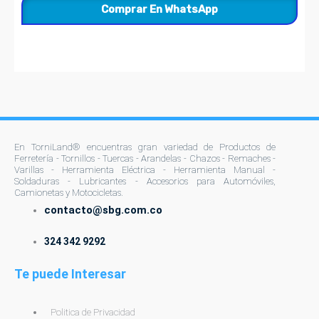
Comprar En WhatsApp
en
la
página
de
producto
En TorniLand® encuentras gran variedad de Productos de
Ferretería - Tornillos - Tuercas - Arandelas - Chazos - Remaches -
Varillas - Herramienta Eléctrica - Herramienta Manual -
Soldaduras - Lubricantes - Accesorios para Automóviles,
Camionetas y Motocicletas.
contacto@sbg.com.co
324 342 9292
Te puede Interesar
Politica de Privacidad