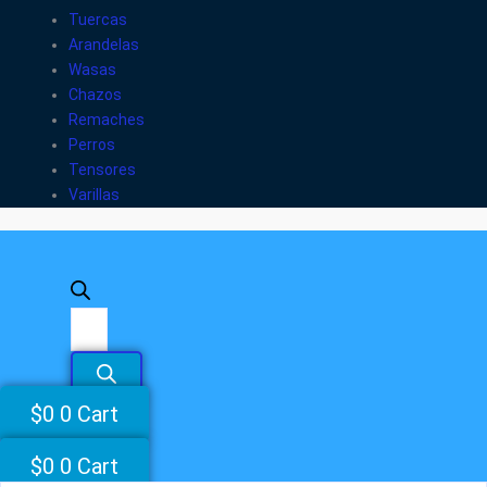
Tuercas
Arandelas
Wasas
Chazos
Remaches
Perros
Tensores
Varillas
$
0
0
Cart
$
0
0
Cart