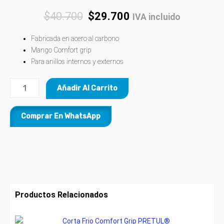
$
40.700
$
29.700
IVA incluido
Fabricada en acero al carbono
Mango Comfort grip
Para anillos internos y externos
Añadir Al Carrito
Comprar En WhatsApp
Productos Relacionados
Price
Este