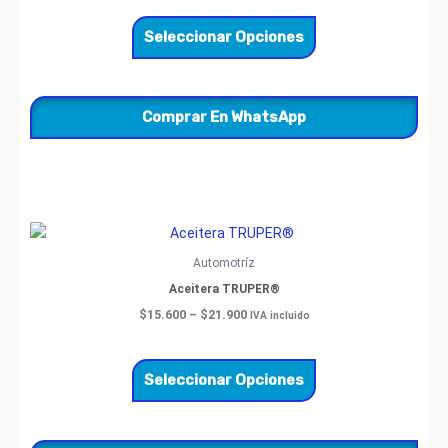
Las
opciones
Seleccionar Opciones
se
pueden
elegir
Comprar En WhatsApp
en
la
página
de
producto
Price
Este
range:
producto
$15.600
Automotríz
through
tiene
Aceitera TRUPER®
$21.900
múltiples
$
15.600
–
$
21.900
IVA incluido
variantes.
Las
opciones
Seleccionar Opciones
se
pueden
elegir