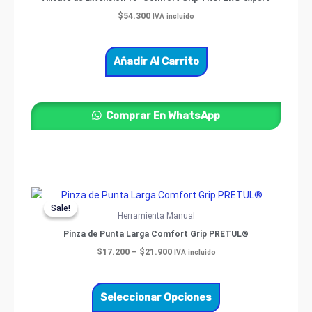
$
54.300
IVA incluido
Añadir Al Carrito
Comprar En WhatsApp
Price
Este
range:
Sale!
Sale!
producto
$17.200
Herramienta Manual
through
tiene
Pinza de Punta Larga Comfort Grip PRETUL®
$21.900
múltiples
$
17.200
–
$
21.900
IVA incluido
variantes.
Las
opciones
Seleccionar Opciones
se