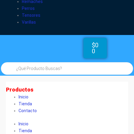
Remaches
Perros
Tensores
Varillas
Cart
$
0
0
Búsqueda
de
productos
Productos
Inicio
Tienda
Contacto
Inicio
Tienda