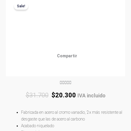
Sale!
Compartir
Rated





5
Original
Current
$
31.700
$
20.300
IVA incluido
out
price
price
of
was:
is:
5
Fabricada en acero al cromo vanadio, 2x más resistente al
$31.700.
$20.300.
desgaste que las de acero al carbono
Acabado niquelado