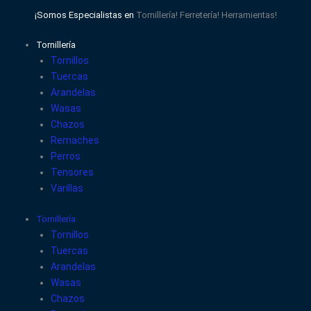
Ir
¡Somos Especialistas en
Tornillería!
Ferretería!
Herramientas!
al
contenido
Tornillería
Tornillos
Tuercas
Arandelas
Wasas
Chazos
Remaches
Perros
Tensores
Varillas
Tornillería
Tornillos
Tuercas
Arandelas
Wasas
Chazos