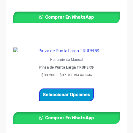
pueden
elegir
Comprar En WhatsApp
en
la
página
de
producto
Price
Este
range:
producto
$33.200
Herramienta Manual
through
tiene
Pinza de Punta Larga TRUPER®
$37.700
múltiples
$
33.200
–
$
37.700
IVA incluido
variantes.
Las
opciones
Seleccionar Opciones
se
pueden
elegir
Comprar En WhatsApp
en
la
página