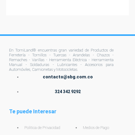
de
producto
En TorniLand® encuentras gran variedad de Productos de
Ferretería - Tornillos - Tuercas - Arandelas - Chazos -
Remaches - Varillas - Herramienta Eléctrica - Herramienta
Manual - Soldaduras - Lubricantes - Accesorios para
Automóviles, Camionetas y Motocicletas.
contacto@sbg.com.co
324 342 9292
Te puede Interesar
Politica de Privacidad
Medios de Pago