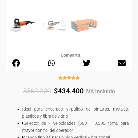
Compartir
Rated





5
Original
Current
$
563.200
$
434.400
IVA incluido
out
price
price
of
was:
is:
5
Ideal para encerado y pulido de pinturas, metales,
$563.200.
$434.400.
plásticos y fibra de vidrio
Selector de 7 velocidades (600 – 3,300 rpm), para
mayor control del operador
Mango tipo “D” para pulido vertical y horizontal