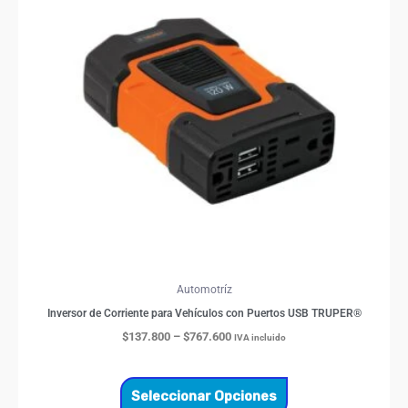
$767.600
múltiples
variantes.
Las
opciones
se
pueden
elegir
en
la
página
de
producto
Automotríz
Inversor de Corriente para Vehículos con Puertos USB TRUPER®
$
137.800
–
$
767.600
IVA incluido
Seleccionar Opciones