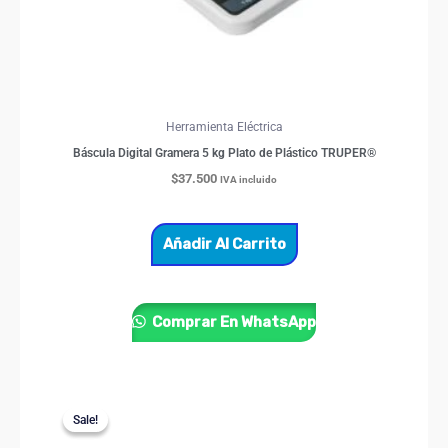
Herramienta Eléctrica
Báscula Digital Gramera 5 kg Plato de Plástico TRUPER®
$
37.500
IVA incluido
Añadir Al Carrito
Comprar En WhatsApp
Price
Este
range:
Sale!
Sale!
producto
$137.800
through
tiene