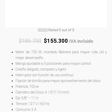





Rated 5 out of 5
$
185.700
$
155.300
IVA incluido
Motor de 700 W, montado Balinera para mayor vida útil y
mejor desempeño
Mango ajustable a 3 posiciones para mayor control
Diseño delgado, compacto y ligero
Interruptor con función de uso continuo
Fijación de tornillo para mayor aprovechamiento del disco
Potencia: 700 w
Diámetro del Disco: 4.1/2″(115 mm)
Eje: 5/8″ – 11 H
Tensión: 127 V / 60 Hz
Consumo: 5 A