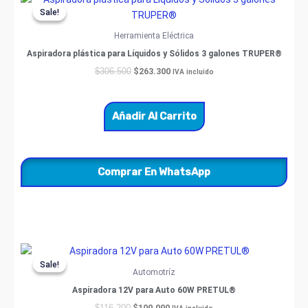
price
price
Sale!
Sale!
was:
is:
$306.500.
$263.300.
Herramienta Eléctrica
Aspiradora plástica para Líquidos y Sólidos 3 galones TRUPER®
$
263.300
$
306.500
IVA incluido
Añadir Al Carrito
Comprar En WhatsApp
Original
Current
price
price
Sale!
Sale!
was:
is:
Automotríz
$116.200.
$100.000.
Aspiradora 12V para Auto 60W PRETUL®
$
100.000
$
116.200