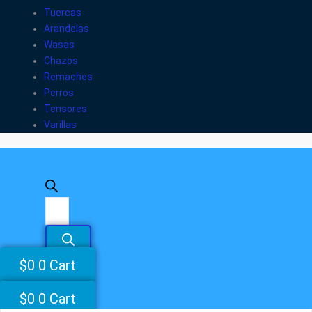
Tuercas
Arandelas
Wasas
Chazos
Remaches
Perros
Tensores
Varillas
$
0
0
Cart
$
0
0
Cart