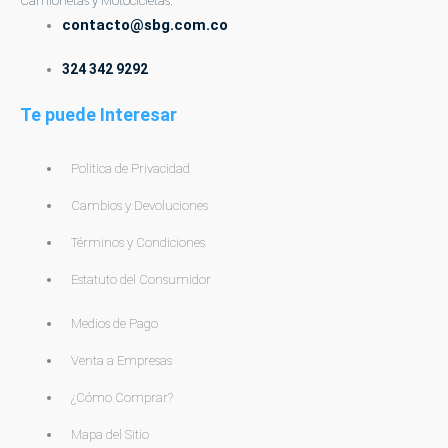
Camionetas y Motocicletas.
contacto@sbg.com.co
324 342 9292
Te puede Interesar
Politica de Privacidad
Cambios y Devoluciones
Términos y Condiciones
Estatuto del Consumidor
Medios de Pago
Venta a Empresas
¿Cómo Comprar?
Mapa del Sitio