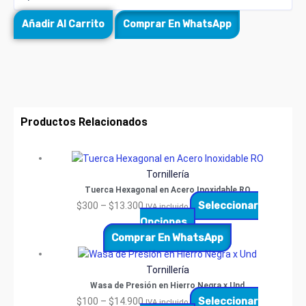
Añadir Al Carrito
Comprar En WhatsApp
Productos Relacionados
Tornillería
Tuerca Hexagonal en Acero Inoxidable RO
Seleccionar
$
300
–
$
13.300
IVA incluido
Opciones
Comprar En WhatsApp
Tornillería
Wasa de Presión en Hierro Negra x Und
Seleccionar
$
100
–
$
14.900
IVA incluido