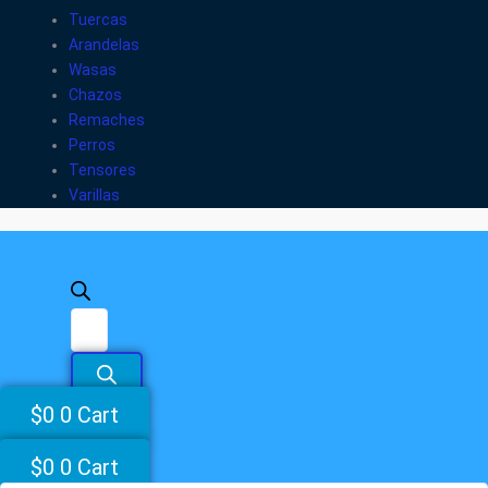
Tuercas
Arandelas
Wasas
Chazos
Remaches
Perros
Tensores
Varillas
$
0
0
Cart
$
0
0
Cart