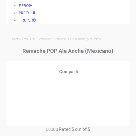
FIERO®
PRETUL®
TRUPER®
Inicio
/
Tornillería
/
Remaches
/ Remache POP Ala Ancha (Mexicano)
Remache POP Ala Ancha (Mexicano)
Compartir





Rated 5 out of 5