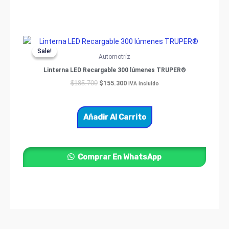
Original
Current
price
price
Sale!
Sale!
was:
is:
Automotríz
$185.700.
$155.300.
Linterna LED Recargable 300 lúmenes TRUPER®
$
155.300
$
185.700
IVA incluido
Añadir Al Carrito
Comprar En WhatsApp