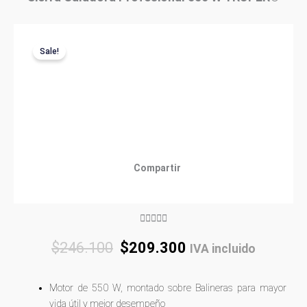
Sale!
Compartir
Rated





5
Original
Current
$
246.100
$
209.300
IVA incluido
out
price
price
of
was:
is:
5
Motor de 550 W, montado sobre Balineras para mayor
$246.100.
$209.300.
vida útil y mejor desempeño