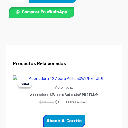
Profesional
550
Comprar En WhatsApp
W
TRUPER®
cantidad
Productos Relacionados
Original
Current
price
price
Sale!
Sale!
was:
is:
Automotríz
$116.200.
$100.000.
Aspiradora 12V para Auto 60W PRETUL®
$
100.000
$
116.200
IVA incluido
Añadir Al Carrito