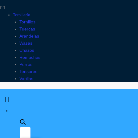
Tornillería
Tornillos
Tuercas
Arandelas
Wasas
Chazos
Remaches
Perros
Tensores
Varillas