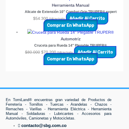
Herramienta Manual
Alicate de Extensión 10″ Comfort Grip TRUPER® expert
Añadir Al Carrito
$
54.300
IVA incluido
Comprar En WhatsApp
Automotríz
Cruceta para Rueda 14″ Plegable TRUPER®
Añadir Al Carrito
$
80.000
$
70.200
IVA incluido
Comprar En WhatsApp
En TorniLand® encuentras gran variedad de Productos de
Ferretería - Tornillos - Tuercas - Arandelas - Chazos -
Remaches - Varillas - Herramienta Eléctrica - Herramienta
Manual - Soldaduras - Lubricantes - Accesorios para
Automóviles, Camionetas y Motocicletas.
contacto@sbg.com.co