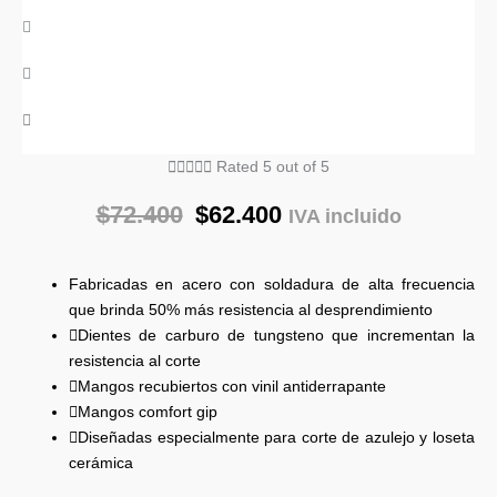





Rated 5 out of 5
$
72.400
$
62.400
IVA incluido
Fabricadas en acero con soldadura de alta frecuencia
que brinda 50% más resistencia al desprendimiento
Dientes de carburo de tungsteno que incrementan la
resistencia al corte
Mangos recubiertos con vinil antiderrapante
Mangos comfort gip
Diseñadas especialmente para corte de azulejo y loseta
cerámica