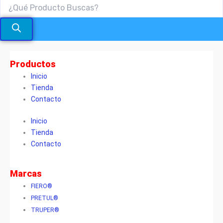
Price
Tornillo
Bristol
range:
Productos
con
$500
Cabeza
Inicio
through
en
Tienda
$19.000
Acero
Contacto
Inoxidable
RO
Inicio
cantidad
Tienda
Contacto
Marcas
FIERO®
PRETUL®
TRUPER®