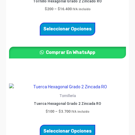
Tornillo Hexagonal Grado 2 Zincado RO
$16.400
múltiples
$
200
–
$
16.400
IVA incluido
variantes.
Las
opciones
Seleccionar Opciones
se
pueden
elegir
Comprar En WhatsApp
en
la
página
de
producto
Price
Este
range:
producto
$100
Tornillería
through
tiene
Tuerca Hexagonal Grado 2 Zincada RO
$3.700
múltiples
$
100
–
$
3.700
IVA incluido
variantes.
Las
opciones
Seleccionar Opciones
se