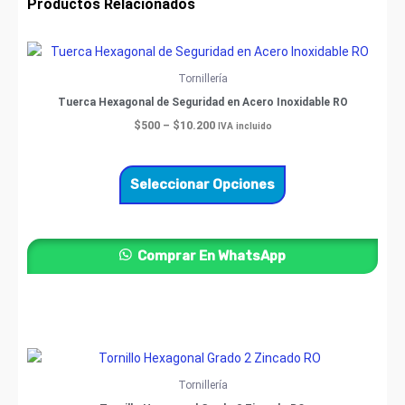
Productos Relacionados
Price
Este
range:
producto
$500
Tornillería
through
tiene
Tuerca Hexagonal de Seguridad en Acero Inoxidable RO
$10.200
múltiples
$
500
–
$
10.200
IVA incluido
variantes.
Las
opciones
Seleccionar Opciones
se
pueden
elegir
Comprar En WhatsApp
en
la
página
de
producto
Price
Este
range:
producto
$200
Tornillería
through
tiene