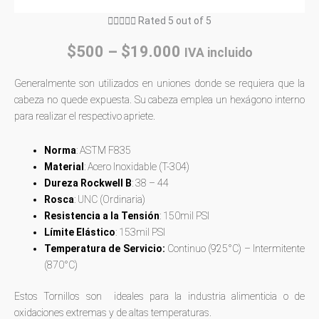





Rated 5 out of 5
$
500
–
$
19.000
IVA incluido
Generalmente son utilizados en uniones donde se requiera que la
cabeza no quede expuesta. Su cabeza emplea un hexágono interno
para realizar el respectivo apriete.
Norma
: ASTM F835
Material
: Acero Inoxidable (T-304)
Dureza Rockwell B
: 38 – 44
Rosca
: UNC (Ordinaria)
Resistencia a la Tensión
: 150mil PSI
Límite Elástico
: 153mil PSI
Temperatura de Servicio:
Continuo (925°C) – Intermitente
(870°C)
Estos Tornillos son ideales para la industria alimenticia o de
oxidaciones extremas y de altas temperaturas.