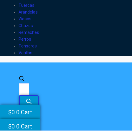
Tuercas
Arandelas
Wasas
Chazos
Remaches
Perros
Tensores
Varillas
$
0
0
Cart
$
0
0
Cart