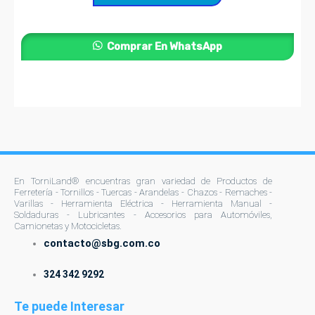
pueden
elegir
Comprar En WhatsApp
en
la
página
de
producto
En TorniLand® encuentras gran variedad de Productos de
Ferretería - Tornillos - Tuercas - Arandelas - Chazos - Remaches -
Varillas - Herramienta Eléctrica - Herramienta Manual -
Soldaduras - Lubricantes - Accesorios para Automóviles,
Camionetas y Motocicletas.
contacto@sbg.com.co
324 342 9292
Te puede Interesar