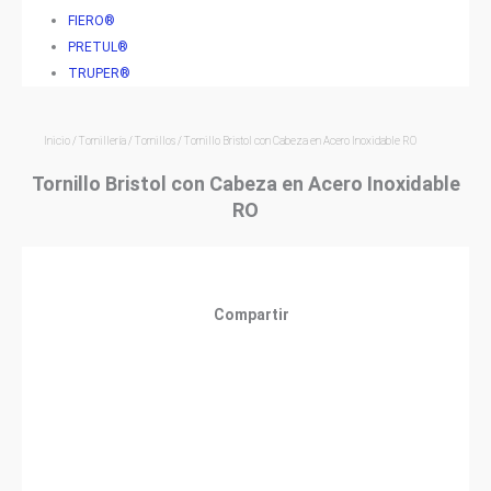
FIERO®
PRETUL®
TRUPER®
Inicio
/
Tornillería
/
Tornillos
/ Tornillo Bristol con Cabeza en Acero Inoxidable RO
Tornillo Bristol con Cabeza en Acero Inoxidable
RO
Compartir