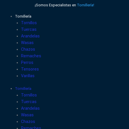
Ir
¡Somos Especialistas en
Tornillería!
al
contenido
Tornillería
Tornillos
Tuercas
Arandelas
Wasas
Chazos
Remaches
Perros
Tensores
Varillas
Tornillería
Tornillos
Tuercas
Arandelas
Wasas
Chazos
Remaches