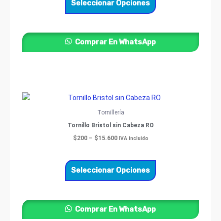
Seleccionar Opciones
se
pueden
elegir
Comprar En WhatsApp
en
la
página
de
producto
Price
Este
range:
producto
$200
Tornillería
through
tiene
Tornillo Bristol sin Cabeza RO
$15.600
múltiples
$
200
–
$
15.600
IVA incluido
variantes.
Las
opciones
Seleccionar Opciones
se
pueden
elegir
Comprar En WhatsApp
en