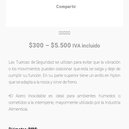
Compartir
Rated





5
Price
$
300
–
$
5.500
IVA incluido
out
range:
of
$300
5
Las Tuercas de Seguridad se utilizan para evitar que la vibración
through
o los movimientos puedan ocasionar que esta se salga y deje de
$5.500
cumplir su función. En su parte superior tiene un anillo en Nylon
que se adapta a la rosca y sirve de freno.
•El Acero Inoxidable es ideal para ambientes húmedos o
sometidos a la intemperie, mayormente utilizado por la Industria
Alimenticia.
Tuerca