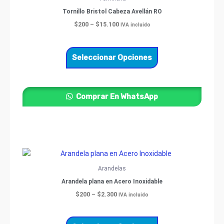
through
tiene
Tornillo Bristol Cabeza Avellán RO
$15.100
múltiples
$
200
–
$
15.100
IVA incluido
variantes.
Las
opciones
Seleccionar Opciones
se
pueden
elegir
Comprar En WhatsApp
en
la
página
de
producto
Price
Este
range:
producto
$200
Arandelas
through
tiene
Arandela plana en Acero Inoxidable
$2.300
múltiples
$
200
–
$
2.300
IVA incluido
variantes.
Las
opciones