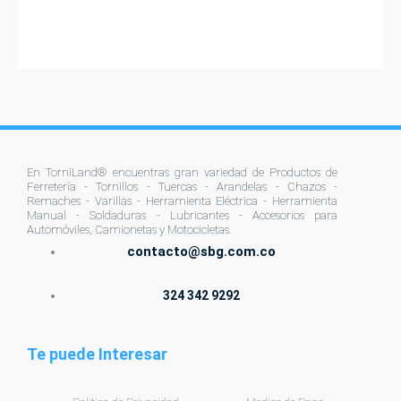
la
página
de
producto
En TorniLand® encuentras gran variedad de Productos de
Ferretería - Tornillos - Tuercas - Arandelas - Chazos -
Remaches - Varillas - Herramienta Eléctrica - Herramienta
Manual - Soldaduras - Lubricantes - Accesorios para
Automóviles, Camionetas y Motocicletas.
contacto@sbg.com.co
324 342 9292
Te puede Interesar