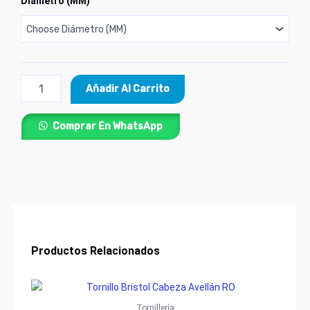
Diámetro (MM)
Hexagonal
de
Seguridad
en
Acero
Inoxidable
Añadir Al Carrito
MM
cantidad
Comprar En WhatsApp
Productos Relacionados
Price
Este
range:
producto
$200
Tornillería