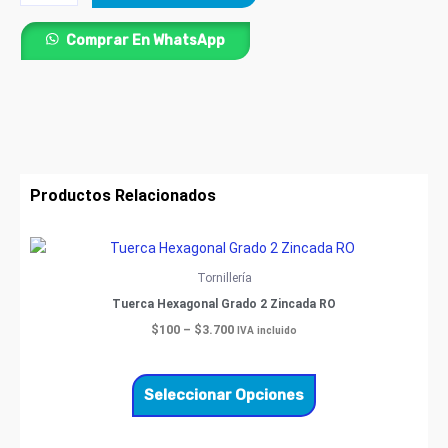
Comprar En WhatsApp
Productos Relacionados
Price
Este
range:
producto
$100
Tornillería
through
tiene
Tuerca Hexagonal Grado 2 Zincada RO
$3.700
múltiples
$
100
–
$
3.700
IVA incluido
variantes.
Las
opciones
Seleccionar Opciones
se
pueden