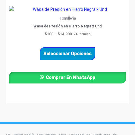
producto
Price
Este
range:
producto
$100
Tornillería
through
tiene
Wasa de Presión en Hierro Negra x Und
$14.900
múltiples
$
100
–
$
14.900
IVA incluido
variantes.
Las
opciones
Seleccionar Opciones
se
pueden
elegir
Comprar En WhatsApp
en
la
página
de
producto