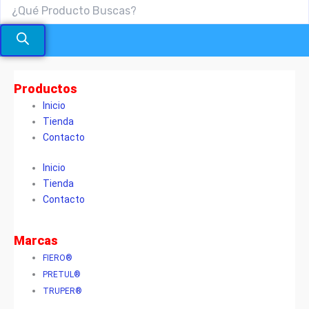
Price
Tuerca
Hexagonal
range:
Productos
de
$500
Seguridad
Inicio
through
en
Tienda
$10.200
Acero
Contacto
Inoxidable
RO
Inicio
cantidad
Tienda
Contacto
Marcas
FIERO®
PRETUL®
TRUPER®