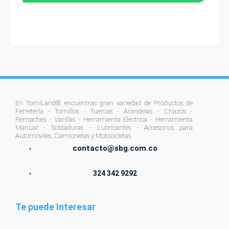
la
página
de
producto
En TorniLand® encuentras gran variedad de Productos de
Ferretería - Tornillos - Tuercas - Arandelas - Chazos -
Remaches - Varillas - Herramienta Eléctrica - Herramienta
Manual - Soldaduras - Lubricantes - Accesorios para
Automóviles, Camionetas y Motocicletas.
contacto@sbg.com.co
324 342 9292
Te puede Interesar