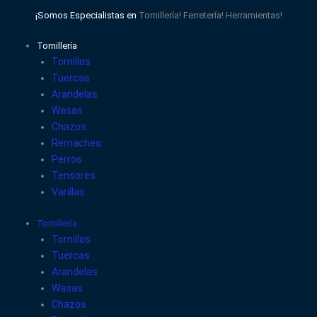
Ir
¡Somos Especialistas en
Tornillería!
Ferretería!
Herramientas!
al
contenido
Tornillería
Tornillos
Tuercas
Arandelas
Wasas
Chazos
Remaches
Perros
Tensores
Varillas
Tornillería
Tornillos
Tuercas
Arandelas
Wasas
Chazos