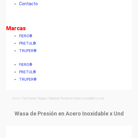
Contacto
Marcas
FIERO®
PRETUL®
TRUPER®
FIERO®
PRETUL®
TRUPER®
Inicio
/
Tornillería
/
Wasas
/ Wasa de Presión en Acero Inoxidable x Und
Wasa de Presión en Acero Inoxidable x Und