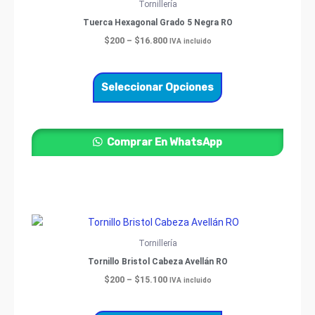
$200
Tornillería
through
tiene
Tuerca Hexagonal Grado 5 Negra RO
$16.800
múltiples
$
200
–
$
16.800
IVA incluido
variantes.
Las
opciones
Seleccionar Opciones
se
pueden
elegir
Comprar En WhatsApp
en
la
página
de
producto
Price
Este
range:
producto
$200
Tornillería
through
tiene
Tornillo Bristol Cabeza Avellán RO
$15.100
múltiples
$
200
–
$
15.100
IVA incluido
variantes.
Las