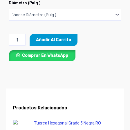
Wasa
Diámetro (Pulg.)
de
Presión
en
Acero
Inoxidable
x
Añadir Al Carrito
Und
cantidad
Comprar En WhatsApp
Productos Relacionados
Price
Este
range:
producto