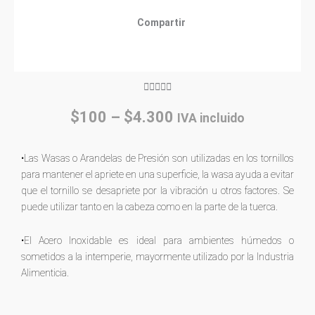
Compartir
Rated





5
Price
$
100
–
$
4.300
IVA incluido
out
range:
of
$100
5
•Las Wasas o Arandelas de Presión son utilizadas en los tornillos
through
para mantener el apriete en una superficie, la wasa ayuda a evitar
$4.300
que el tornillo se desapriete por la vibración u otros factores. Se
puede utilizar tanto en la cabeza como en la parte de la tuerca.
•El Acero Inoxidable es ideal para ambientes húmedos o
sometidos a la intemperie, mayormente utilizado por la Industria
Alimenticia.