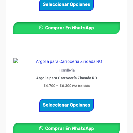
opciones
Seleccionar Opciones
se
pueden
elegir
Comprar En WhatsApp
en
la
página
de
producto
Price
Este
range:
producto
$4.700
Tornillería
through
tiene
Argolla para Carrocería Zincada RO
$6.300
múltiples
$
4.700
–
$
6.300
IVA incluido
variantes.
Las
opciones
Seleccionar Opciones
se
pueden
elegir
Comprar En WhatsApp
en