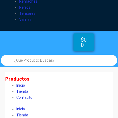
Remaches
Perros
Tensores
Varillas
Cart
$
0
0
Búsqueda
de
productos
Productos
Inicio
Tienda
Contacto
Inicio
Tienda