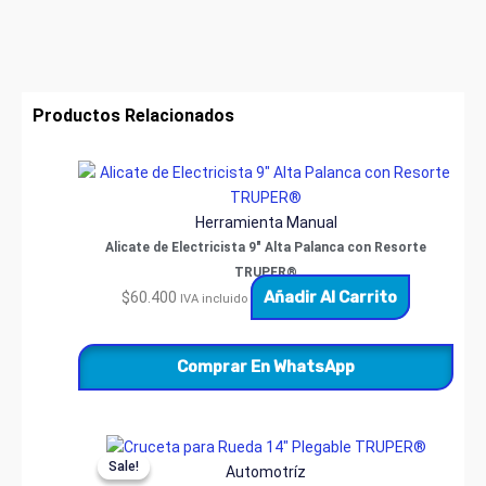
Productos Relacionados
Herramienta Manual
Alicate de Electricista 9″ Alta Palanca con Resorte
TRUPER®
Añadir Al Carrito
$
60.400
IVA incluido
Comprar En WhatsApp
Original
Current
Sale!
Sale!
price
price
Automotríz