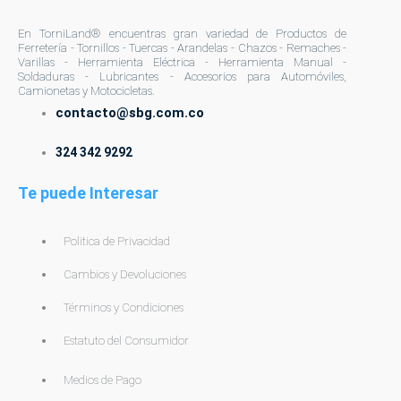
de
En TorniLand® encuentras gran variedad de Productos de
producto
Ferretería - Tornillos - Tuercas - Arandelas - Chazos - Remaches -
Varillas - Herramienta Eléctrica - Herramienta Manual -
Soldaduras - Lubricantes - Accesorios para Automóviles,
Camionetas y Motocicletas.
contacto@sbg.com.co
324 342 9292
Te puede Interesar
Politica de Privacidad
Cambios y Devoluciones
Términos y Condiciones
Estatuto del Consumidor
Medios de Pago