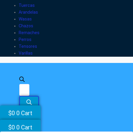
Tuercas
Arandelas
Wasas
Chazos
Remaches
Perros
Tensores
Varillas
$
0
0
Cart
$
0
0
Cart