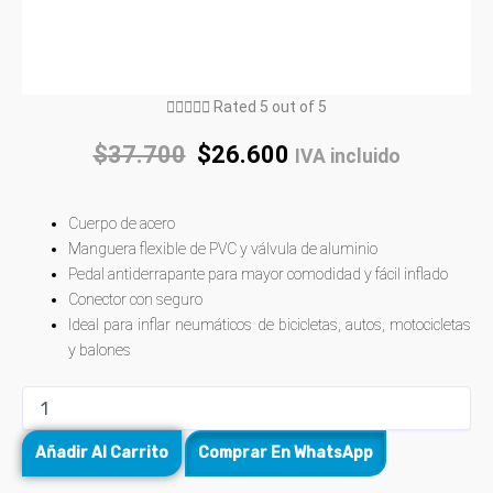





Rated 5 out of 5
$
37.700
$
26.600
IVA incluido
Cuerpo de acero
Manguera flexible de PVC y válvula de aluminio
Pedal antiderrapante para mayor comodidad y fácil inflado
Conector con seguro
Ideal para inflar neumáticos de bicicletas, autos, motocicletas
y balones
Añadir Al Carrito
Comprar En WhatsApp