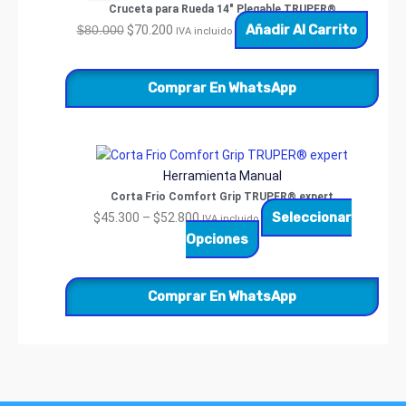
was:
is:
Cruceta para Rueda 14″ Plegable TRUPER®
$80.000.
$70.200.
Añadir Al Carrito
$
80.000
$
70.200
IVA incluido
Comprar En WhatsApp
Price
Este
range:
producto
Herramienta Manual
$45.300
tiene
Corta Frio Comfort Grip TRUPER® expert
through
múltiples
Seleccionar
$
45.300
–
$
52.800
IVA incluido
$52.800
variantes.
Opciones
Las
opciones
Comprar En WhatsApp
se
pueden
elegir
en
la
página