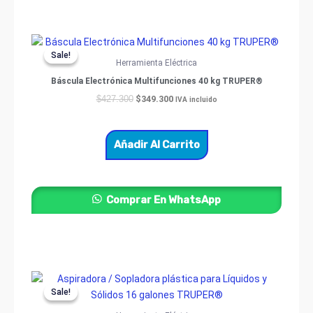
Original
Current
price
price
Sale!
Sale!
was:
is:
Herramienta Eléctrica
$427.300.
$349.300.
Báscula Electrónica Multifunciones 40 kg TRUPER®
$
349.300
$
427.300
IVA incluido
Añadir Al Carrito
Comprar En WhatsApp
Original
Current
price
price
Sale!
Sale!
was:
is:
$1.100.000.
$910.400.