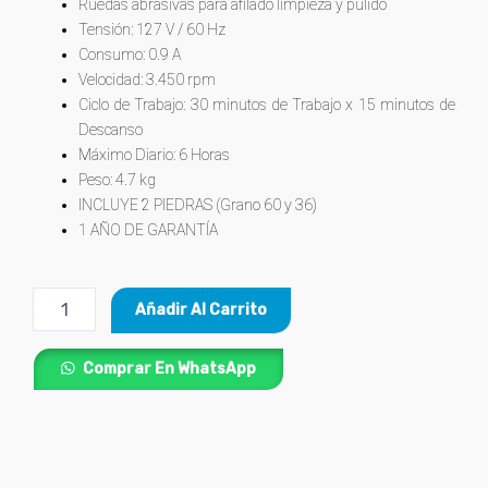
Ruedas abrasivas para afilado limpieza y pulido
Tensión: 127 V / 60 Hz
Consumo: 0.9 A
Velocidad: 3.450 rpm
Ciclo de Trabajo: 30 minutos de Trabajo x 15 minutos de
Descanso
Máximo Diario: 6 Horas
Peso: 4.7 kg
INCLUYE 2 PIEDRAS (Grano 60 y 36)
1 AÑO DE GARANTÍA
Esmeril
Añadir Al Carrito
de
Banco
5"
Comprar En WhatsApp
y
1/6
HP
PRETUL®
cantidad