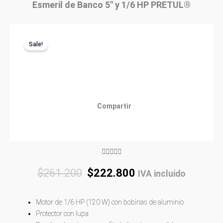
Esmeril de Banco 5″ y 1/6 HP PRETUL®
Sale!
Compartir
Rated





5
Original
Current
$
261.200
$
222.800
IVA incluido
out
price
price
of
was:
is:
5
Motor de 1/6 HP (120 W) con bobinas de aluminio
$261.200.
$222.800.
Protector con lupa