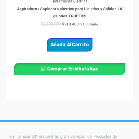
Herramienta Eléctrica
Aspiradora / Sopladora plástica para Líquidos y Sólidos 16
galones TRUPER®
$
910.400
$
1.100.000
IVA incluido
Añadir Al Carrito
Comprar En WhatsApp
En TorniLand® encuentras gran variedad de Productos de