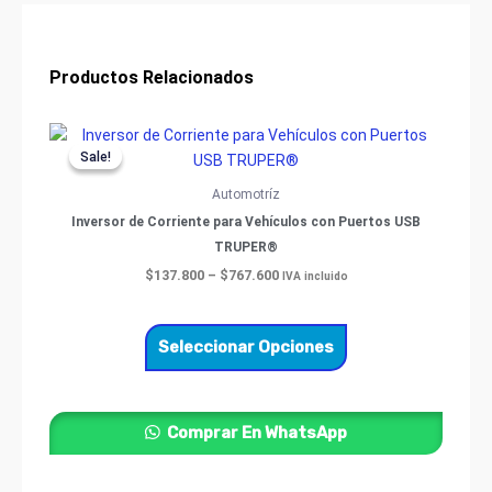
Productos Relacionados
Price
Este
range:
Sale!
Sale!
producto
$137.800
through
tiene
Automotríz
$767.600
múltiples
Inversor de Corriente para Vehículos con Puertos USB
variantes.
TRUPER®
Las
$
137.800
–
$
767.600
IVA incluido
opciones
se
pueden
Seleccionar Opciones
elegir
en
la
Comprar En WhatsApp
página
de
producto