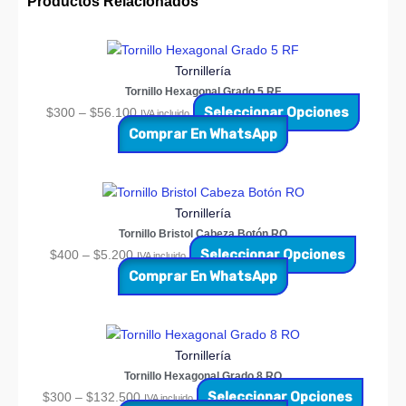
Productos Relacionados
Tornillería
Tornillo Hexagonal Grado 5 RF
Seleccionar Opciones
$
300
–
$
56.100
IVA incluido
Comprar En WhatsApp
Tornillería
Tornillo Bristol Cabeza Botón RO
Seleccionar Opciones
$
400
–
$
5.200
IVA incluido
Comprar En WhatsApp
Tornillería
Tornillo Hexagonal Grado 8 RO
Seleccionar Opciones
$
300
–
$
132.500
IVA incluido