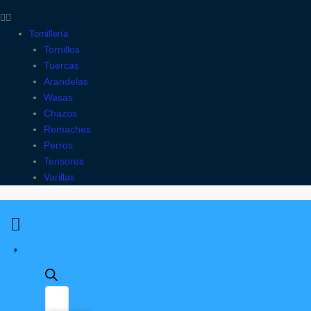
Tornillería
Tornillos
Tuercas
Arandelas
Wasas
Chazos
Remaches
Perros
Tensores
Varillas