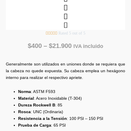





Rated 5 out of 5
$
400
–
$
21.900
IVA incluido
Generalmente son utilizados en uniones donde se requiera que
la cabeza no quede expuesta. Su cabeza emplea un hexágono
interno para realizar el respectivo apriete.
Norma
: ASTM F593
Material
: Acero Inoxidable (T-304)
Dureza Rockwell B
: 85
Rosca
: UNC (Ordinaria)
Resistencia a la Tensión
: 100 PSI – 150 PSI
Prueba de Carga
: 65 PSI