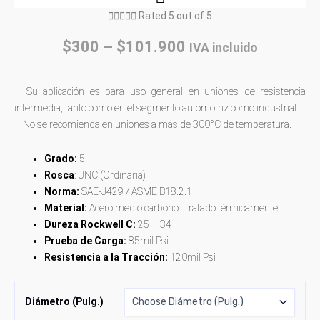





Rated 5 out of 5
$
300
–
$
101.900
IVA incluido
– Su aplicación es para uso general en uniones de resistencia
intermedia, tanto como en el segmento automotriz como industrial.
– No se recomienda en uniones a más de 300°C de temperatura.
Grado:
5
Rosca
: UNC (Ordinaria)
Norma:
SAE-J429 / ASME B18.2.1
Material:
Acero medio carbono. Tratado térmicamente
Dureza Rockwell C:
25 – 34
Prueba de Carga:
85mil Psi
Resistencia a la Tracción:
120mil Psi
Diámetro (Pulg.)