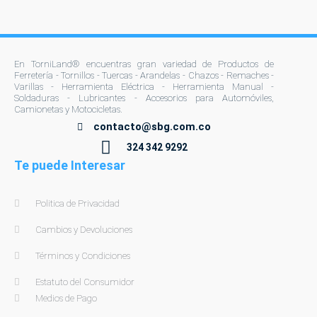
En TorniLand® encuentras gran variedad de Productos de
Ferretería - Tornillos - Tuercas - Arandelas - Chazos - Remaches -
Varillas - Herramienta Eléctrica - Herramienta Manual -
Soldaduras - Lubricantes - Accesorios para Automóviles,
Camionetas y Motocicletas.
contacto@sbg.com.co
324 342 9292
Te puede Interesar
Politica de Privacidad
Cambios y Devoluciones
Términos y Condiciones
Estatuto del Consumidor
Medios de Pago