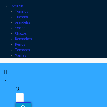
Tornillería
Tornillos
Tuercas
Arandelas
Wasas
Chazos
Remaches
Perros
Tensores
Varillas